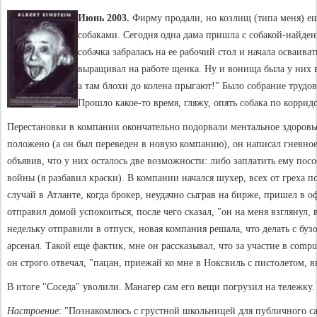
Июнь 2003.
Фирму продали, но козлищ (типа меня) еще
собаками. Сегодня одна дама пришла с собакой-найде
собачка забралась на ее рабочий стол и начала осваив
выращивал на работе щенка. Ну и вонища была у них в
а там блохи до колена прыгают!" Было собрание трудов
Прошло какое-то время, гляжу, опять собака по корридо
Перестановки в компании окончательно подорвали ментальное здоровье 
положено (а он был переведен в новую компанию), он написал гневное
объявив, что у них осталось две возможности: либо заплатить ему пос
войны (я разбавил краски). В компании начался шухер, всех от греха п
случай в Атланте, когда брокер, неудачно сыграв на бирже, пришел в о
отправил домой успокоиться, после чего сказал, "он на меня взглянул, 
недельку отправили в отпуск, новая компания решала, что делать с буз
арсенал. Такой еще фактик, мне он рассказывал, что за участие в compu
он строго отвечал, "пацан, приежай ко мне в Ноксвиль с пистолетом, в
В итоге "Соседа" уволили. Манагер сам его вещи погрузил на тележку.
Настроение
: "Познакомлюсь с грустной школьницей для публичного са