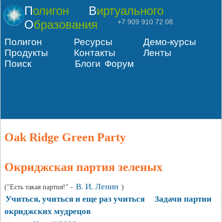
Полигон
Виртуального
Образования
+7 909 910 72 08
Полигон
Ресурсы
Демо-курсы
Продукты
Контакты
Ленты
Поиск
Блоги
Форум
Oak Ridge Green Party
Окриджская партия зеленых
В. И. Ленин
("Есть такая партия!" -
)
Учиться, учиться и еще раз учиться
Задачи партии
окриджских мудрецов