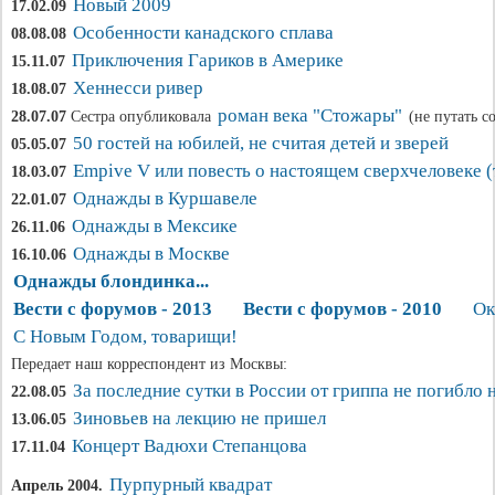
Новый 2009
17.02.09
Особенности канадского сплава
08.08.08
Приключения Гариков в Америке
15.11.07
Хеннесси ривер
18.08.07
роман века "Стожары"
28.07.07
Сестра опубликовала
(не путать с
50 гостей на юбилей, не считая детей и зверей
05.05.07
Empive V или повесть о настоящем сверхчеловеке (
18.03.07
Однажды в Куршавеле
22.01.07
Однажды в Мексике
26.11.06
Однажды в Москве
16.10.06
Однажды блондинка...
Вести с форумов - 2013
Вести с форумов - 2010
Ок
С Новым Годом, товарищи!
Передает наш корреспондент из Москвы:
За последние сутки в России от гриппа не погибло 
22.08.05
Зиновьев на лекцию не пришел
13.06.05
Концерт Вадюхи Степанцова
17.11.04
Пурпурный квадрат
Апрель 2004.