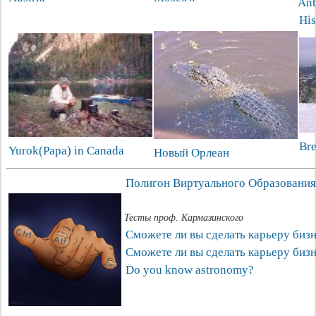
Ant
His
Bre
Yurok(Papa) in Canada
Новый Орлеан
Полигон Виртуального Образования
Тесты проф. Кармазинского
Cможете ли вы сделать карьеру биз
Cможете ли вы сделать карьеру биз
Do you know astronomy?