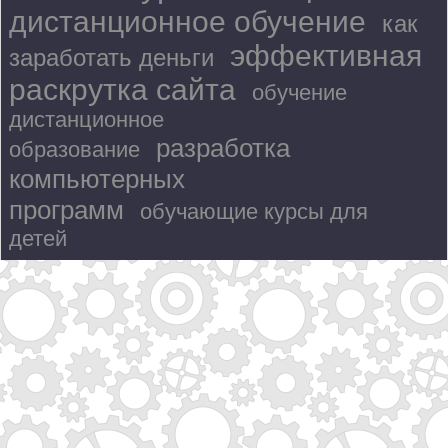
дистанционное обучение
как
эффективная
заработать деньги
раскрутка сайта
обучение
дистанционное
разработка
образование
компьютерных
программ
обучающие курсы для
детей