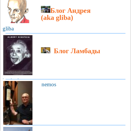
Блог Андрея
(aka gliba)
gliba
Блог Ламбады
lambada
nemos