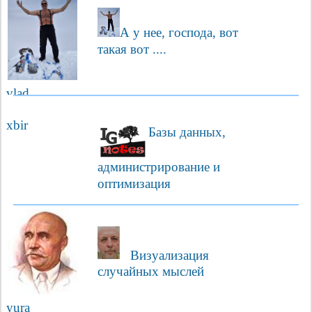
nemos
А у нее, господа, вот
такая вот ....
vlad
xbir
Базы данных,
администрирование и
оптимизация
Визуализация
случайных мыслей
yura