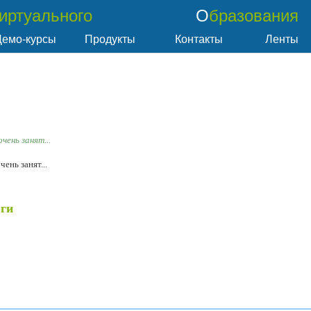
Виртуального
Образования
Демо-курсы
Продукты
Контакты
Ленты
чень занят...
ень занят...
ьги