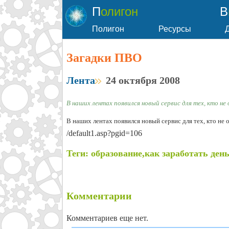
Полигон
Полигон
Ресурсы
Загадки ПВО
Лента
24 октября 2008
В наших лентах появился новый сервис для тех, кто не о
В наших лентах появился новый сервис для тех, кто не оч
/default1.asp?pgid=106
Теги: образование,как заработать ден
Комментарии
Комментариев еще нет.