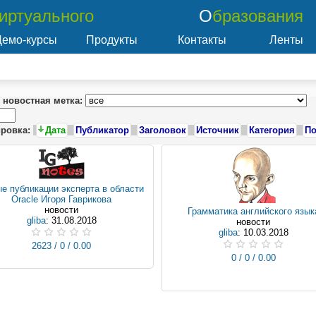
Виртуального
Образования
Демо-курсы
Продукты
Контакты
Ленты
новостная метка:
ровка:
Дата
Публикатор
Заголовок
Источник
Категория
По
е публикации эксперта в области
Oracle Игоря Гаврикова
новости
Грамматика английского язык
gliba
: 31.08.2018
новости
gliba
: 10.03.2018
2623 / 0 / 0.00
0 / 0 / 0.00