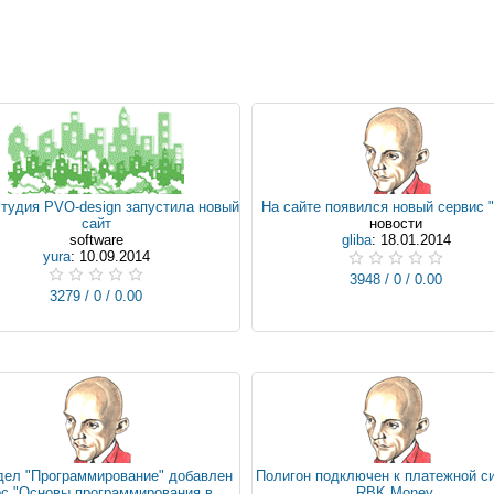
тудия PVO-design запустила новый
На сайте появился новый сервис 
сайт
новости
software
gliba
: 18.01.2014
yura
: 10.09.2014
3948 / 0 / 0.00
3279 / 0 / 0.00
дел "Программирование" добавлен
Полигон подключен к платежной с
рс "Основы программирования в
RBK Money.