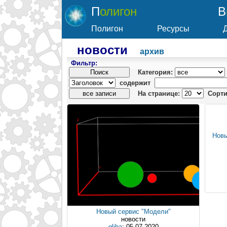
Полигон
Полигон
Ресурсы
новости
архив
Фильтр:
Категория:
содержит
На странице:
Сорти
Новы
Новый сервис "Модели"
новости
gliba
: 05.07.2020