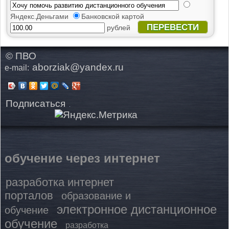
Яндекс.Деньгами
Банковской картой
ПЕРЕВЕСТИ
рублей
© ПВО
aborziak@yandex.ru
e-mail:
Подписаться
обучение через интернет
разработка интернет
порталов
образование и
электронное дистанционное
обучение
обучение
разработка