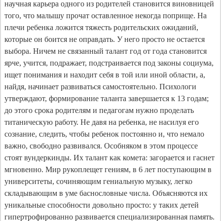
научная карьера одного из родителей становится виновницей
того, что малышу прочат оставленное некогда поприще. На
плечи ребенка ложится тяжесть родительских ожиданий,
которые он боится не оправдать. У него просто не остается
выбора. Ничем не связанный талант год от года становится
ярче, учится, подражает, подстраивается под законы социума,
ищет понимания и находит себя в той или иной области, а,
найдя, начинает развиваться самостоятельно. Психологи
утверждают, формирование таланта завершается к 13 годам;
до этого срока родителям и педагогам нужно проделать
титаническую работу. Не давя на ребенка, не насилуя его
сознание, следить, чтобы ребенок постоянно и, что немало
важно, свободно развивался. Особняком в этом процессе
стоят вундеркинды. Их талант как комета: загорается и гаснет
мгновенно. Мир рукоплещет гениям, в 6 лет поступающим в
университеты, сочиняющим гениальную музыку, легко
складывающим в уме баснословные числа. Объясняются их
уникальные способности довольно просто: у таких детей
гипертрофированно развивается специализированная память.