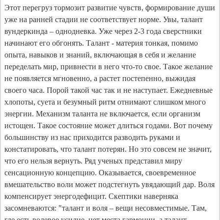
Этот перегруз тормозит развитие чувств, формирование души
уже на ранней стадии не соответствует норме. Увы, талант
вундеркинда – однодневка. Уже через 2-3 года сверстники
начинают его обгонять. Талант - материя тонкая, помимо
опыта, навыков и знаний, включающая в себя и желание
переделать мир, привнести в него что-то свое. Такое желание
не появляется мгновенно, а растет постепенно, выжидая
своего часа. Порой такой час так и не наступает. Ежедневные
хлопоты, суета и безумный ритм отнимают слишком много
энергии. Механизм таланта не включается, если организм
истощен. Такое состояние может длиться годами. Вот почему
большинству из нас приходится разводить руками и
констатировать, что талант потерян. Но это совсем не значит,
что его нельзя вернуть. Ряд ученых представил миру
сенсационную концепцию. Оказывается, своевременное
вмешательство воли может подстегнуть увядающий дар. Воля
компенсирует энергодефицит. Скептики наверняка
засомневаются: "талант и воля – вещи несовместимые. Там,
где есть волевое усилие, нет места гармонии, а талант