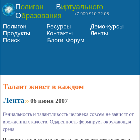
Полигон
Виртуального
Образования
+7 909 910 72 08
Полигон
Ресурсы
Демо-курсы
Продукты
Контакты
Ленты
Поиск
Блоги
Форум
Талант живет в каждом
Лента
06 июня 2007
Гениальность и талантливость человека совсем не зависят от
врожденных качеств. Одаренность формирует окружающая
среда.
Известно, что в ходе интеллектуального развития человека