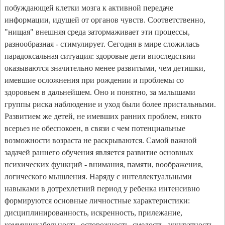
побуждающей клетки мозга к активной передаче
информации, идущей от органов чувств. Соответственно,
"нищая" внешняя среда затормаживает эти процессы,
разнообразная - стимулирует. Сегодня в мире сложилась
парадоксальная ситуация: здоровые дети впоследствии
оказываются значительно менее развитыми, чем детишки,
имевшие осложнения при рождении и проблемы со
здоровьем в дальнейшем. Оно и понятно, за малышами
группы риска наблюдение и уход были более пристальными.
Развитием же детей, не имевших ранних проблем, никто
всерьез не обеспокоен, в связи с чем потенциальные
возможности возраста не раскрываются. Самой важной
задачей раннего обучения является развитие основных
психических функций - внимания, памяти, воображения,
логического мышления. Наряду с интеллектуальными
навыками в дотрехлетний период у ребенка интенсивно
формируются основные личностные характеристики:
дисциплинированность, искренность, прилежание,
коммуникабельность, осторожность, смелость, аккуратность,