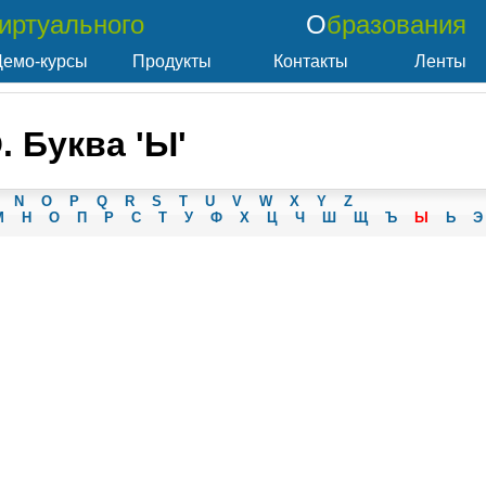
Виртуального
Образования
Демо-курсы
Продукты
Контакты
Ленты
 Буква 'Ы'
N
O
P
Q
R
S
T
U
V
W
X
Y
Z
М
Н
О
П
Р
С
Т
У
Ф
Х
Ц
Ч
Ш
Щ
Ъ
Ы
Ь
Э