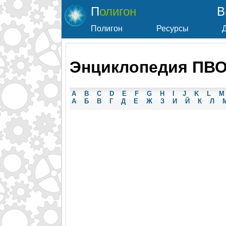
Полигон
Полигон
Ресурсы
Энциклопедия ПВО.
A
B
C
D
E
F
G
H
I
J
K
L
M
А
Б
В
Г
Д
Е
Ж
З
И
Й
К
Л