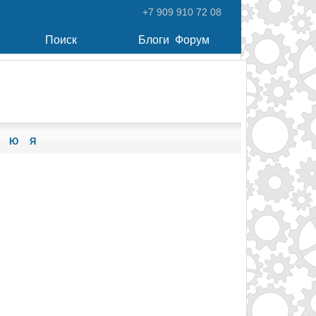
+7 909 910 72 08
Поиск
Блоги
Форум
Ю
Я