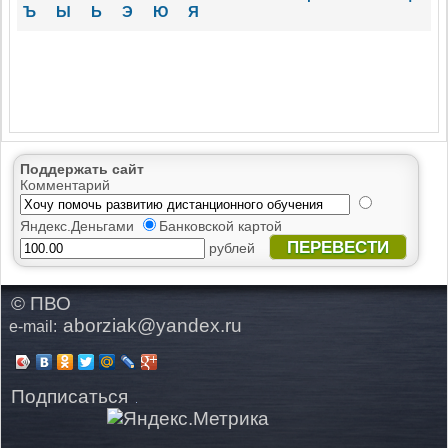
Ъ
Ы
Ь
Э
Ю
Я
Поддержать сайт
Комментарий
Яндекс.Деньгами
Банковской картой
ПЕРЕВЕСТИ
рублей
© ПВО
aborziak@yandex.ru
e-mail:
Подписаться