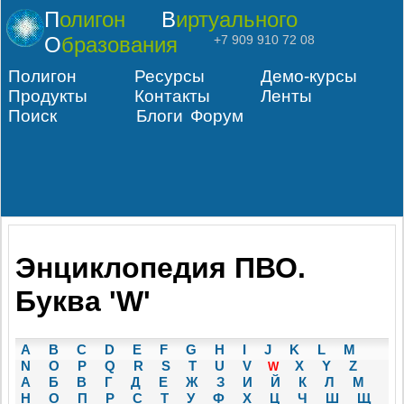
Полигон
Виртуального
Образования
+7 909 910 72 08
Полигон
Ресурсы
Демо-курсы
Продукты
Контакты
Ленты
Поиск
Блоги
Форум
Энциклопедия ПВО.
Буква 'W'
A
B
C
D
E
F
G
H
I
J
K
L
M
N
O
P
Q
R
S
T
U
V
X
Y
Z
W
А
Б
В
Г
Д
Е
Ж
З
И
Й
К
Л
М
Н
О
П
Р
С
Т
У
Ф
Х
Ц
Ч
Ш
Щ