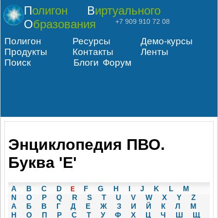
Полигон
Виртуального
Образования
+7 909 910 72 08
Полигон
Ресурсы
Демо-курсы
Продукты
Контакты
Ленты
Поиск
Блоги
Форум
Энциклопедия ПВО.
Буква 'E'
A
B
C
D
F
G
H
I
J
K
L
M
E
N
O
P
Q
R
S
T
U
V
W
X
Y
Z
А
Б
В
Г
Д
Е
Ж
З
И
Й
К
Л
М
Н
О
П
Р
С
Т
У
Ф
Х
Ц
Ч
Ш
Щ