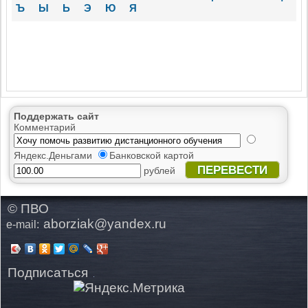
Ъ
Ы
Ь
Э
Ю
Я
Поддержать сайт
Комментарий
Яндекс.Деньгами
Банковской картой
ПЕРЕВЕСТИ
рублей
© ПВО
aborziak@yandex.ru
e-mail:
Подписаться