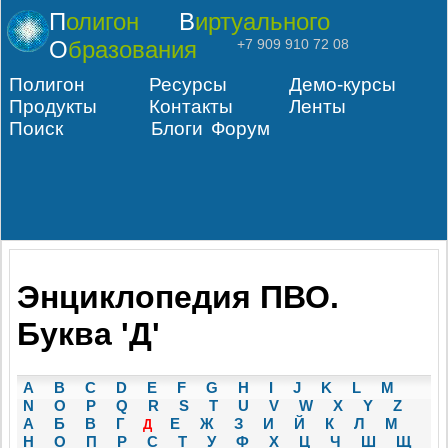
Полигон
Виртуального
Образования
+7 909 910 72 08
Полигон
Ресурсы
Демо-курсы
Продукты
Контакты
Ленты
Поиск
Блоги
Форум
Энциклопедия ПВО.
Буква 'Д'
A
B
C
D
E
F
G
H
I
J
K
L
M
N
O
P
Q
R
S
T
U
V
W
X
Y
Z
А
Б
В
Г
Е
Ж
З
И
Й
К
Л
М
Д
Н
О
П
Р
С
Т
У
Ф
Х
Ц
Ч
Ш
Щ