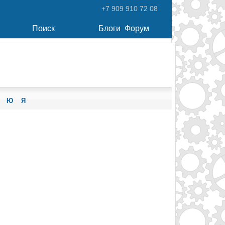
+7 909 910 72 08
Поиск
Блоги
Форум
Ю
Я