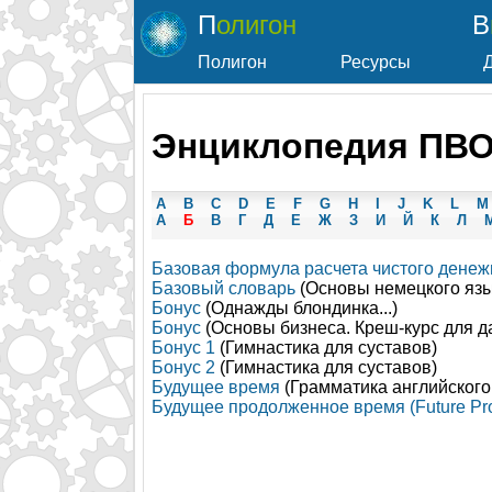
Полигон
Полигон
Ресурсы
Энциклопедия ПВО.
A
B
C
D
E
F
G
H
I
J
K
L
M
А
Б
В
Г
Д
Е
Ж
З
И
Й
К
Л
Базовая формула расчета чистого денеж
Базовый словарь
(Основы немецкого язы
Бонус
(Однажды блондинка...)
Бонус
(Основы бизнеса. Креш-курс для д
Бонус 1
(Гимнастика для суставов)
Бонус 2
(Гимнастика для суставов)
Будущее время
(Грамматика английского
Будущее продолженное время (Future Pro