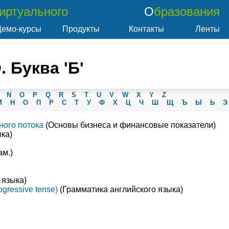
Виртуального
Образования
Демо-курсы
Продукты
Контакты
Ленты
 Буква 'Б'
N
O
P
Q
R
S
T
U
V
W
X
Y
Z
М
Н
О
П
Р
С
Т
У
Ф
Х
Ц
Ч
Ш
Щ
Ъ
Ы
Ь
Э
ного потока
(Основы бизнеса и финансовые показатели)
ка)
ам.)
 языка)
gressive tense)
(Грамматика английского языка)