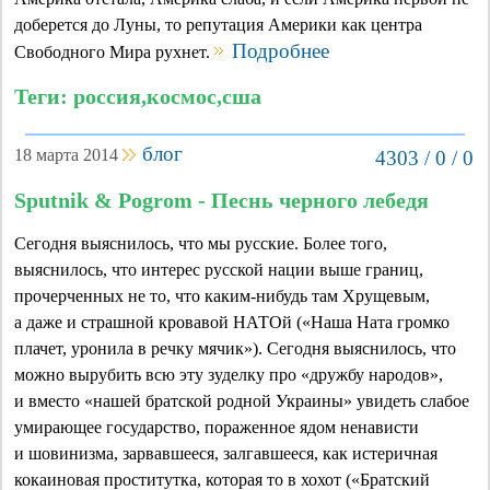
доберется до Луны, то репутация Америки как центра
Подробнее
Свободного Мира рухнет.
Теги: россия,космос,сша
блог
18 марта 2014
4303 / 0 / 0
Sputnik & Pogrom - Песнь черного лебедя
Сегодня выяснилось, что мы русские. Более того,
выяснилось, что интерес русской нации выше границ,
прочерченных не то, что каким-нибудь там Хрущевым,
а даже и страшной кровавой НАТОй («Наша Ната громко
плачет, уронила в речку мячик»). Сегодня выяснилось, что
можно вырубить всю эту зуделку про «дружбу народов»,
и вместо «нашей братской родной Украины» увидеть слабое
умирающее государство, пораженное ядом ненависти
и шовинизма, зарвавшееся, залгавшееся, как истеричная
кокаиновая проститутка, которая то в хохот («Братский