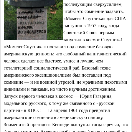
последующим сверхусилием,
чтобы это сомнение задавить.
«Момент Спутника» для США
наступил в 1957 году, когда
Советский Союз первым
запустил в космос Спутник-1.
«Момент Спутника» поставил под сомнение базовую
американскую ценность: что свободный капиталистический
человек сделает все быстрее, умнее и лучше, чем
тоталитарный социалистический раб. Базовый тезис
американского эксепшионализма был поставлен под
сомнение — и не военной угрозой, не мрачными пехотными
дивизиями и танками, но чисто научным достижением.
Запуск первого человека в космос — Юрия Гагарина,
модельного русского, к тому же связанного с «русской
партией» в КПСС — 12 апреля 1961 года превратил
американские сомнения в американскую панику.
Знаменитый президент Кеннеди выступил тогда с речью, что
Америка отстала, Америка слаба, и если Америка первой не