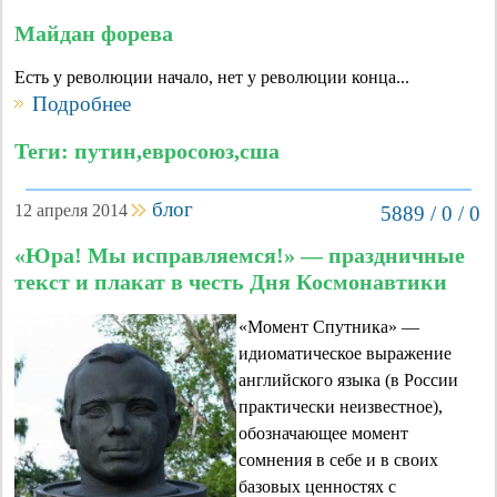
Майдан форева
Есть у революции начало, нет у революции конца...
Подробнее
Теги: путин,евросоюз,сша
блог
12 апреля 2014
5889 / 0 / 0
«Юра! Мы исправляемся!» — праздничные
текст и плакат в честь Дня Космонавтики
«Момент Спутника» —
идиоматическое выражение
английского языка (в России
практически неизвестное),
обозначающее момент
сомнения в себе и в своих
базовых ценностях с