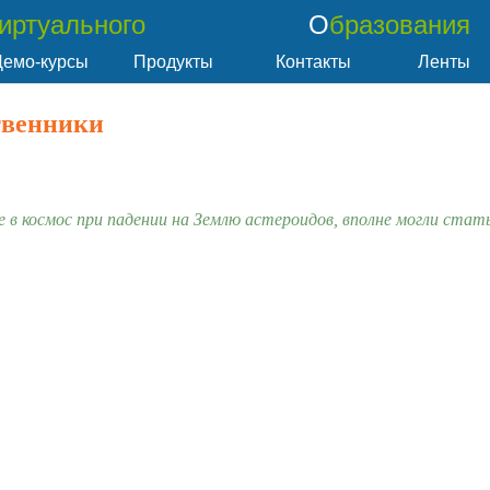
Виртуального
Образования
Демо-курсы
Продукты
Контакты
Ленты
твенники
в космос при падении на Землю астероидов, вполне могли стать