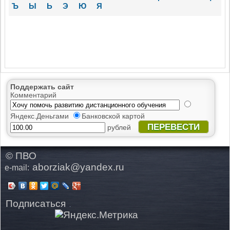
Ъ
Ы
Ь
Э
Ю
Я
Поддержать сайт
Комментарий
Яндекс.Деньгами
Банковской картой
ПЕРЕВЕСТИ
рублей
© ПВО
aborziak@yandex.ru
e-mail:
Подписаться