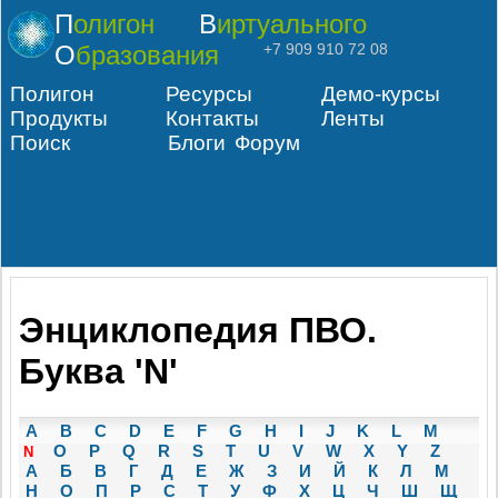
Полигон
Виртуального
Образования
+7 909 910 72 08
Полигон
Ресурсы
Демо-курсы
Продукты
Контакты
Ленты
Поиск
Блоги
Форум
Энциклопедия ПВО.
Буква 'N'
A
B
C
D
E
F
G
H
I
J
K
L
M
O
P
Q
R
S
T
U
V
W
X
Y
Z
N
А
Б
В
Г
Д
Е
Ж
З
И
Й
К
Л
М
Н
О
П
Р
С
Т
У
Ф
Х
Ц
Ч
Ш
Щ