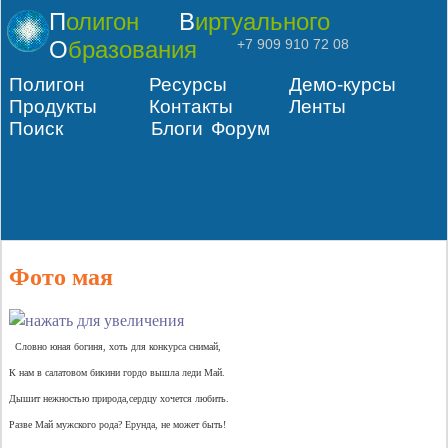
Полигон
Виртуального
Образования
+7 909 910 72 08
Полигон
Ресурсы
Демо-курсы
Продукты
Контакты
Ленты
Поиск
Блоги
Форум
Фото мая
Словно юная богиня, хоть для конкурса снимай,
К нам в салатовом бикини гордо вышла леди Май.
Дышит нежностью природа,сердцу хочется любить.
Разве Май мужского рода? Ерунда, не может быть!