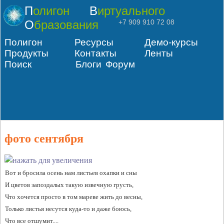
Полигон
Виртуального
Образования
+7 909 910 72 08
Полигон
Ресурсы
Демо-курсы
Продукты
Контакты
Ленты
Поиск
Блоги
Форум
фото сентября
Вот и бросила осень нам листьев охапки и сны
И цветов запоздалых такую извечную грусть,
Что хочется просто в том мареве жить до весны,
Только листья несутся куда-то и даже боюсь,
Что все отшумит....