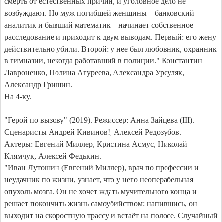
смерть от естественных причин, и уголовное дело не 
возбуждают. Но муж погибшей женщины – банковский 
аналитик и бывший математик – начинает собственное 
расследование и приходит к двум выводам. Первый: его жену 
действительно убили. Второй: у нее был любовник, охранник 
в гимназии, некогда работавший в полиции." Константин 
Лавроненко, Полина Агуреева, Александра Урсуляк, 
Александр Гришин.

На 4-ку.

"Герой по вызову" (2019). Режиссер: Анна Зайцева (III). 
Сценаристы Андрей Кивинов!, Алексей Редозубов.

Актеры: Евгений Миллер, Кристина Асмус, Николай 
Клямчук, Алексей Федькин.

"Иван Лутошин (Евгений Миллер), врач по профессии и 
неудачник по жизни, узнает, что у него неоперабельная 
опухоль мозга. Он не хочет ждать мучительного конца и 
решает покончить жизнь самоубийством: напившись, он 
выходит на скоростную трассу и встаёт на полосе. Случайный 