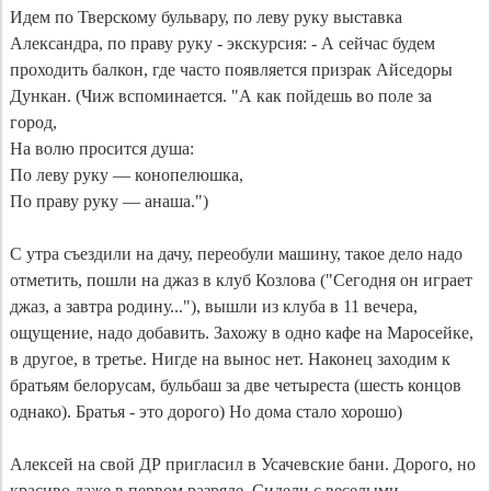
Идем по Тверскому бульвару, по леву руку выставка 
Александра, по праву руку - экскурсия: - А сейчас будем 
проходить балкон, где часто появляется призрак Айседоры 
Дункан. (Чиж вспоминается. "А как пойдешь во поле за 
город,

На волю просится душа:

По леву руку — конопелюшка,

По праву руку — анаша.") 

С утра съездили на дачу, переобули машину, такое дело надо 
отметить, пошли на джаз в клуб Козлова ("Сегодня он играет 
джаз, а завтра родину..."), вышли из клуба в 11 вечера, 
ощущение, надо добавить. Захожу в одно кафе на Маросейке, 
в другое, в третье. Нигде на вынос нет. Наконец заходим к 
братьям белорусам, бульбаш за две четыреста (шесть концов 
однако). Братья - это дорого) Но дома стало хорошо)

Алексей на свой ДР пригласил в Усачевские бани. Дорого, но 
красиво даже в первом разряде. Сидели с веселыми 