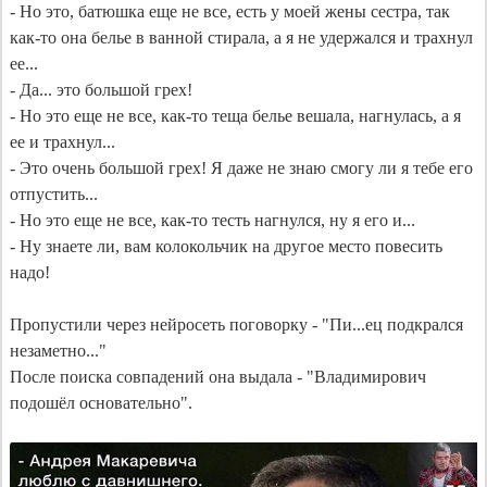
- Но это, батюшка еще не все, есть у моей жены сестра, так 
как-то она белье в ванной стирала, а я не удержался и трахнул 
ее...

- Да... это большой грех!

- Но это еще не все, как-то теща белье вешала, нагнулась, а я 
ее и трахнул...

- Это очень большой грех! Я даже не знаю смогу ли я тебе его 
отпустить...

- Но это еще не все, как-то тесть нагнулся, ну я его и...

- Ну знаете ли, вам колокольчик на другое место повесить 
надо!

Пропустили через нейросеть поговорку - "Пи...ец подкрался 
незаметно..."

После поиска совпадений она выдала - "Владимирович 
подошёл основательно".
