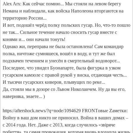
Alex Arx: Как сейчас помню... Мы стояли на левом берегу 
Немана и наблюдали, как войска Наполеона вторгаются на 
территорию России...

И вот, подошёл черёд полку польских гусар. Но, что-​то пошло 
не так... Сильное течение начало сносить гусар вместе с 
конями и... они начали тонуть!

Однако жи, переправа не была остановлена! Сам командир 
полка, ничтоже сумняшеся, вошёл в воду, и тут же был 
подхвачен течением и унесён в смертельный водоворот...

Последнее, что увидел Буонапарте, была фигурка в узком 
гусарском камзоле с правой рукой у виска, отдающая честь... 
И тысячи гусарских киверов, плывущих по реке...

Да, стояли мы в дозоре со Львом Николаичем. Ну да вы его, 
наверняка, знаете... )

https://aftershock.news/?q=node/1094629 FRONTовые Zаметки: 
Войну в ваш дом никто не приносил. Война в ваших домах – 
с 2014 года. Нет. Даже с 2013, когда случилось «звіряче 
побиття», та самая провокация, которая вновь вдохнула жизнь 