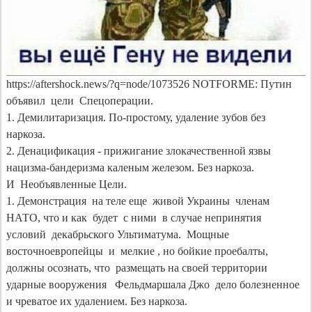
https://aftershock.news/?q=node/1073526 NOTFORME: Путин  
объявил  цели  Спецоперации.

1. Демилитаризация. По-простому, удаление зубов без 
наркоза. 

2. Денацификация - прижигание злокачественной язвы 
нацизма-бандеризма каленым железом. Без наркоза.

И  Необъявленные Цели. 

1. Демонстрация  на теле еще  живой Украины  членам 
НАТО, что и как  будет  с ними  в случае непринятия  
условий  декабрьского Ультиматума.  Мощные  
восточноевропейцы  и  мелкие , но бойкие проебалты, 
должны осознать, что  размещать на своей территории 
ударные вооружения   Фельдмаршала Джо  дело болезненное  
и чреватое их удалением. Без наркоза.
