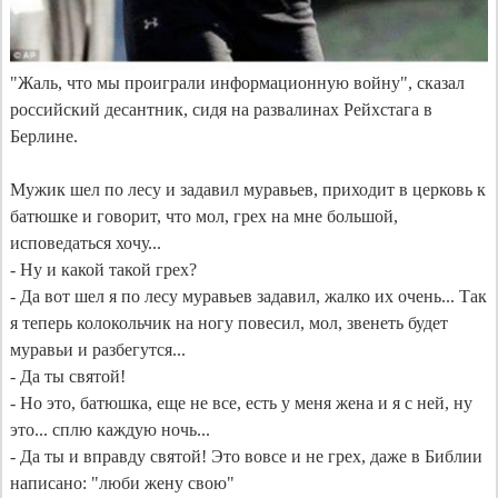
"Жаль, что мы проиграли информационную войну", сказал 
российский десантник, сидя на развалинах Рейхстага в 
Берлине.

Мужик шел по лесу и задавил муравьев, приходит в церковь к 
батюшке и говорит, что мол, грех на мне большой, 
исповедаться хочу...

- Ну и какой такой грех?

- Да вот шел я по лесу муравьев задавил, жалко их очень... Так 
я теперь колокольчик на ногу повесил, мол, звенеть будет 
муравьи и разбегутся...

- Да ты святой!

- Но это, батюшка, еще не все, есть у меня жена и я с ней, ну 
это... сплю каждую ночь...

- Да ты и вправду святой! Это вовсе и не грех, даже в Библии 
написано: "люби жену свою"
