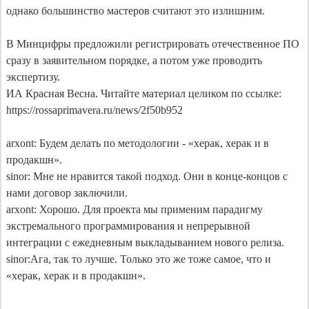
однако большинство мастеров считают это излишним.

В Минцифры предложили регистрировать отечественное ПО 
сразу в заявительном порядке, а потом уже проводить 
экспертизу.

ИА Красная Весна. Читайте материал целиком по ссылке: 
https://rossaprimavera.ru/news/2f50b952

arxont: Будем делать по методологии - «херак, херак и в 
продакшн».

sinor: Мне не нравится такой подход. Они в конце-​концов с 
нами договор заключили.

arxont: Хорошо. Для проекта мы применим парадигму 
экстремального программирования и непрерывной 
интеграции с ежедневным выкладыванием нового релиза.

sinor:Ага, так то лучше. Только это же тоже самое, что и 
«херак, херак и в продакшн».
