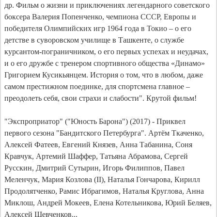
др. Фильм о жизни и приключениях легендарного советского 
боксера Валерия Попенченко, чемпиона СССР, Европы и 
победителя Олимпийских игр 1964 года в Токио – о его 
детстве в суворовском училище в Ташкенте, о службе 
курсантом-пограничником, о его первых успехах и неудачах, 
и о его дружбе с тренером спортивного общества «Динамо» 
Григорием Кусикьянцем. История о том, что в любом, даже 
самом престижном поединке, для спортсмена главное – 
преодолеть себя, свои страхи и слабости". Крутой фильм!

"Экспроприатор" ("Юность Барона") (2017) - Приквел 
первого сезона "Бандитского Петербурга". Артём Ткаченко, 
Алексей Фатеев, Евгений Князев, Анна Табанина, Соня 
Кравчук, Артемий Шаффер, Татьяна Абрамова, Сергей 
Русскин, Дмитрий Сутырин, Игорь Филиппов, Павел 
Меленчук, Мария Козлова (II), Наталья Гончарова, Кирилл 
Продолятченко, Рамис Ибрагимов, Наталья Круглова, Анна 
Миклош, Андрей Мокеев, Елена Котельникова, Юрий Беляев, 
Алексей Шевченков...
