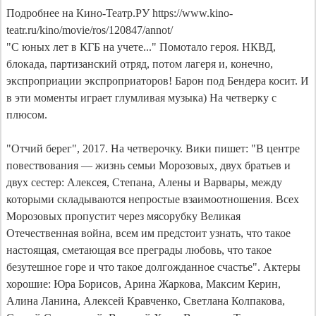
Подробнее на Кино-Театр.РУ https://www.kino-
teatr.ru/kino/movie/ros/120847/annot/

"С юных лет в КГБ на учете..." Помотало героя. НКВД, 
блокада, партизанский отряд, потом лагеря и, конечно, 
экспроприации экспроприаторов! Барон под Бендера косит. И 
в эти моменты играет глумливая музыка) На четверку с 
плюсом.

"Отчий берег", 2017. На четверочку. Вики пишет: "В центре 
повествования — жизнь семьи Морозовых, двух братьев и 
двух сестер: Алексея, Степана, Алены и Варвары, между 
которыми складываются непростые взаимоотношения. Всех 
Морозовых пропустит через мясорубку Великая 
Отечественная война, всем им предстоит узнать, что такое 
настоящая, сметающая все преграды любовь, что такое 
безутешное горе и что такое долгожданное счастье". Актеры 
хорошие: Юра Борисов, Арина Жаркова, Максим Керин, 
Алина Ланина, Алексей Кравченко, Светлана Колпакова, 