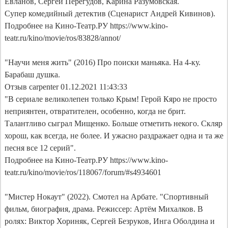
Евланов, Сергей Перегудов, Карина Разумовская.

Супер комедийный детектив (Сценарист Андрей Кивинов).

Подробнее на Кино-Театр.РУ https://www.kino-
teatr.ru/kino/movie/ros/83828/annot/

"Научи меня жить" (2016) Про поиски маньяка. На 4-ку. 
Барабаш душка.

Отзыв carpenter 01.12.2021 11:43:33

"В сериале великолепен только Крым! Герой Кяро не просто 
неприянтен, отвратителен, особенно, когда не брит. 
Талантливо сыграл Мищенко. Больше отметить некого. Скляр 
хорош, как всегда, не более. И ужасно раздражает одна и та же 
песня все 12 серий".

Подробнее на Кино-Театр.РУ https://www.kino-
teatr.ru/kino/movie/ros/118067/forum/#s4934601

"Мистер Нокаут" (2022). Смотел на Арбате. "Спортивный 
фильм, биография, драма. Режиссер: Артём Михалков. В 
ролях: Виктор Хориняк, Сергей Безруков, Инга Оболдина и 