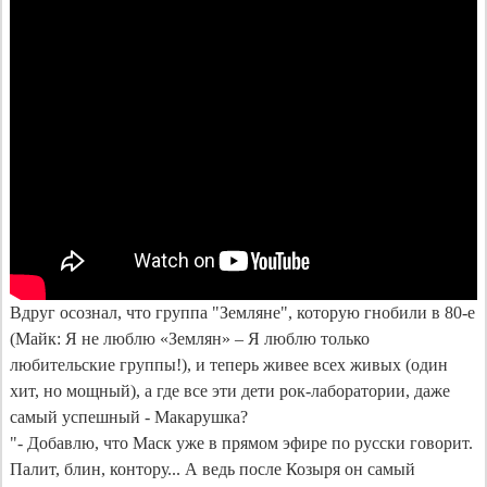
Вдруг осознал, что группа "Земляне", которую гнобили в 80-е 
(Майк: Я не люблю «Землян» – Я люблю только 
любительские группы!), и теперь живее всех живых (один 
хит, но мощный), а где все эти дети рок-лаборатории, даже 
самый успешный - Макарушка? 

"- Добавлю, что Маск уже в прямом эфире по русски говорит. 
Палит, блин, контору... А ведь после Козыря он самый 