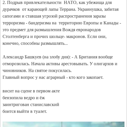
2. Подрыв привлекательности  НАТО, как убежища для 
дурачков  от карающей лапы Террана. Украинушка, забитая 
сапогами и ставшая угрозой распространения заразы 
терроризма - бандеризма на  территорию Европы и Канады - 
это предмет для размышления Вождя евронародов 
Столтенберга и прочих шольце- макронов. Если они, 
конечно, способны размышлять...

Александр Башкуев (на злобу дня): - А Британия вообще 
отморозилась. Начала активы арестовывать. У олигархов и 
чиновников. На святое покусилась.

Главный вопрос у нас аграрный - кто кого закопает.

висит на сцене в первом акте 

бензопила ведро и ёж

заинтригован станиславский

боится выйти в туалет.
