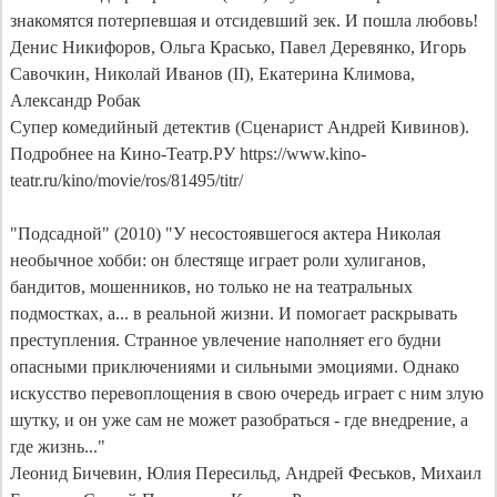
знакомятся потерпевшая и отсидевший зек. И пошла любовь! 
Денис Никифоров, Ольга Красько, Павел Деревянко, Игорь 
Савочкин, Николай Иванов (II), Екатерина Климова, 
Александр Робак

Супер комедийный детектив (Сценарист Андрей Кивинов).

Подробнее на Кино-Театр.РУ https://www.kino-
teatr.ru/kino/movie/ros/81495/titr/

"Подсадной" (2010) "У несостоявшегося актера Николая 
необычное хобби: он блестяще играет роли хулиганов, 
бандитов, мошенников, но только не на театральных 
подмостках, а... в реальной жизни. И помогает раскрывать 
преступления. Странное увлечение наполняет его будни 
опасными приключениями и сильными эмоциями. Однако 
искусство перевоплощения в свою очередь играет с ним злую 
шутку, и он уже сам не может разобраться - где внедрение, а 
где жизнь..."

Леонид Бичевин, Юлия Пересильд, Андрей Феськов, Михаил 