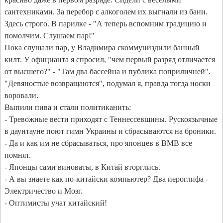
сантехниками. За перебор с алкоголем их выгнали из бани. 
Здесь строго. В парилке - "А теперь вспомним традицию и 
помолчим. Слушаем пар!"

Пока слушали пар, у Владимира скоммуниздили банный 
килт. У официанта я спросил, "чем первый разряд отличается 
от высшего?" - "Там два бассейна и публика поприличней". 
"Девяностые возвращаются", подумал я, правда тогда носки 
воровали.

Выпили пива и стали политиканить:

- Тревожные вести приходят с Теннессевщины. Рускоязычные 
в даунтауне поют гимн Украины и сбрасываются на броники. 

- Да и как им не сбрасываться, про японцев в ВМВ все 
помнят.

- Японцы сами виноваты, в Китай вторглись.

- А вы знаете как по-китайски компьютер? Два иероглифа - 
Электричество и Мозг.

- Оптимисты учат китайский!
