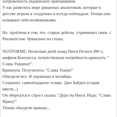
хитрожопость украинских прапорщиков.

У нас развелось море диванных аналитиков, которые в 
детстве играли в солдатики и всегда побеждали. Теперь они 
называют себя полковниками.

Но  проблема в том, что  старые дебилы  утрачивают связь  с 
Реальностью  буквально на глазах.

NOTFORME: Несколько дней назад Нюся Пелоси (80+), 
шефиня Конгресса, почувствовала потребность крикнуть: " 
Слава Украине!".

Крикнула. Получилось: "Слава Ухани!" 

Обалдели все. И украинцы и китайцы.  

Сохранил  самообладание только  Джо Байден (старая 
школа...)

Он обернулся и строго сказал: "Дура ты Нюся. Надо: "Слава 
Ирану!"   

Теперь обалдели иранцы...
