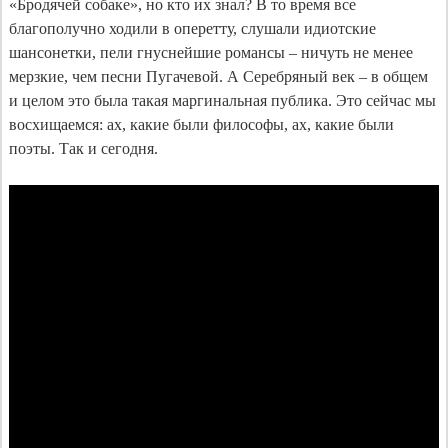
«Бродячей собаке», но кто их знал? В то время все 
благополучно ходили в оперетту, слушали идиотские 
шансонетки, пели гнуснейшие романсы – ничуть не менее 
мерзкие, чем песни Пугачевой. А Серебряный век – в общем 
и целом это была такая маргинальная публика. Это сейчас мы 
восхищаемся: ах, какие были философы, ах, какие были 
поэты. Так и сегодня.
