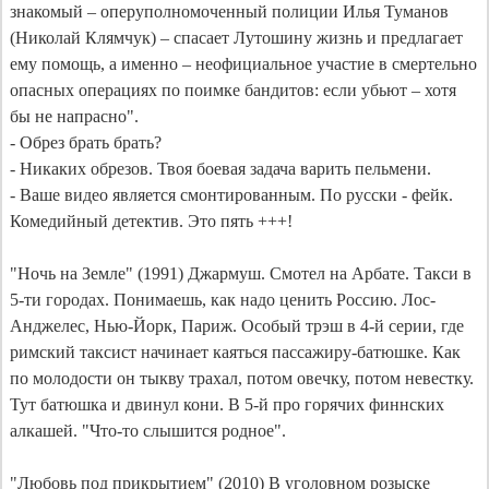
знакомый – оперуполномоченный полиции Илья Туманов 
(Николай Клямчук) – спасает Лутошину жизнь и предлагает 
ему помощь, а именно – неофициальное участие в смертельно 
опасных операциях по поимке бандитов: если убьют – хотя 
бы не напрасно".

- Обрез брать брать?

- Никаких обрезов. Твоя боевая задача варить пельмени.

- Ваше видео является смонтированным. По русски - фейк.

Комедийный детектив. Это пять +++!

"Ночь на Земле" (1991) Джармуш. Смотел на Арбате. Такси в 
5-ти городах. Понимаешь, как надо ценить Россию. Лос-
Анджелес, Нью-Йорк, Париж. Особый трэш в 4-й серии, где 
римский таксист начинает каяться пассажиру-батюшке. Как 
по молодости он тыкву трахал, потом овечку, потом невестку. 
Тут батюшка и двинул кони. В 5-й про горячих финнских 
алкашей. "Что-то слышится родное".

"Любовь под прикрытием" (2010) В уголовном розыске 