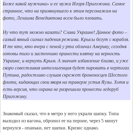
Боже какой мужчина» и ее мужа Игоря Пригожина. Самое 
странное, что на примкнувшего к этим персонажам на 
фото, Лехаима Венедиктова всем было плевать. 

Ну что тут можно казати? Слава Украине! Данное фото – 
самый явный сигнал падения режима. Крысы бегут с корабля. 
И те кто, кто вчера с пеной у рта обличал Америку, сегодня 
готовы тихо и застенчиво принести клятву на верность 
Украине, и вернуть Крым. А значит избавление близко, и уже 
скоро совестливая интеллигенция будет пировать в чертогах 
Путина, радостливо слушая скрежет броненосцев Шестого 
флота, кидающих свои якоря на траверзе устья Яузы. Хотя и 
есть версия, что охрана не разрешила пронести ледоруб 
Знакомый сказал, что в метро у него украли шапку. Типа 
выходил из вагона, обронил ее на пероне, через 5 минут 
вернулся - опаньки, нет шапки. Кризис однако.
