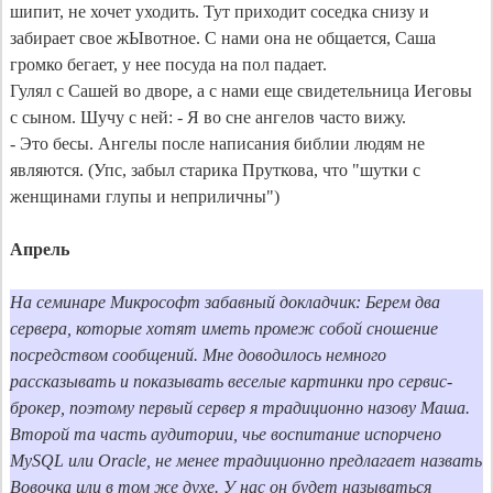
шипит, не хочет уходить. Тут приходит соседка снизу и 
забирает свое жЫвотное. С нами она не общается, Саша 
громко бегает, у нее посуда на пол падает.

Гулял с Сашей во дворе, а с нами еще свидетельница Иеговы 
с сыном. Шучу с ней: - Я во сне ангелов часто вижу.

- Это бесы. Ангелы после написания библии людям не 
являются. (Упс, забыл старика Пруткова, что "шутки с 
женщинами глупы и неприличны")

Апрель
На семинаре Микрософт забавный докладчик: Берем два 
сервера, которые хотят иметь промеж собой сношение 
посредством сообщений. Мне доводилось немного 
рассказывать и показывать веселые картинки про сервис-
брокер, поэтому первый сервер я традиционно назову Маша. 
Второй та часть аудитории, чье воспитание испорчено 
MySQL или Oracle, не менее традиционно предлагает назвать 
Вовочка или в том же духе. У нас он будет называться 