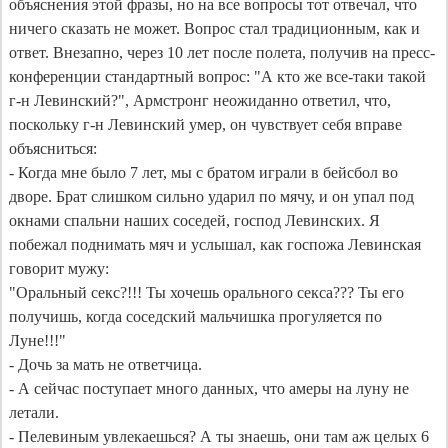
объяснения этой фразы, но на все вопросы тот отвечал, что 
ничего сказать не может. Вопрос стал традиционным, как и 
ответ. Внезапно, через 10 лет после полета, получив на пресс-
конференции стандартный вопрос: "А кто же все-таки такой 
г-н Левинский?", Армстронг неожиданно ответил, что, 
поскольку г-н Левинский умер, он чувствует себя вправе 
объясниться:

- Когда мне было 7 лет, мы с братом играли в бейсбол во 
дворе. Брат слишком сильно ударил по мячу, и он упал под 
окнами спальни наших соседей, господ Левинских. Я 
побежал поднимать мяч и услышал, как госпожа Левинская 
говорит мужу:

"Оральный секс?!!! Ты хочешь орального секса??? Ты его 
получишь, когда соседский мальчишка прогуляется по 
Луне!!!" 

- Дочь за мать не ответчица.

- А сейчас поступает много данных, что амеры на луну не 
летали.

- Пелевиным увлекаешься? А ты знаешь, они там аж целых 6 