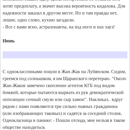
хотят предоплату, а значит высока вероятность кидалова. Для 
надежности заказал в другом месте. Но и там правды нет, 
лешие, одно слово, кухню загадили.

- Все с вами ясно, астралонавты, на ход ноги и нах хауз!

Июнь
С одноклассниками пошли в Жан-Жак на Лубянском. Сидим, 
греемся под солнышком, я им Щаранского перетераю. "Около 
Жан-Жаков замечено скопление агентов КГБ под видом 
бомжей, которые пытаются вырвать из рук демократической 
оппозиции сочный смузи или сыр хамон". Накликал,  вдруг 
рядом с нами появляются три сильно пьяных гражданина 
(или изображающих таковых) и садятся за соседний столик. 
Однокласница в панике: - Пошли отсюда, мне нельзя в таком 
обществе находиться.
