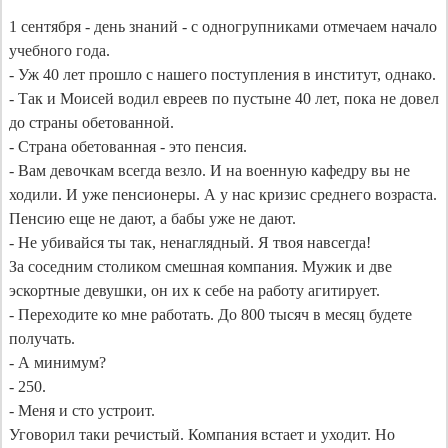
1 сентября - день знаний - с одногрупниками отмечаем начало 
учебного года. 

- Уж 40 лет прошло с нашего поступления в институт, однако.

- Так и Моисей водил евреев по пустыне 40 лет, пока не довел 
до страны обетованной.

- Страна обетованная - это пенсия.

- Вам девочкам всегда везло. И на военную кафедру вы не 
ходили. И уже пенсионеры. А у нас кризис среднего возраста. 
Пенсию еще не дают, а бабы уже не дают.

- Не убивайся ты так, ненаглядный. Я твоя навсегда!

За соседним столиком смешная компания. Мужик и две 
эскортные девушки, он их к себе на работу агитирует.

- Переходите ко мне работать. До 800 тысяч в месяц будете 
получать.

- А минимум?

- 250.

- Меня и сто устроит.

Уговорил таки речистый. Компания встает и уходит. Но 