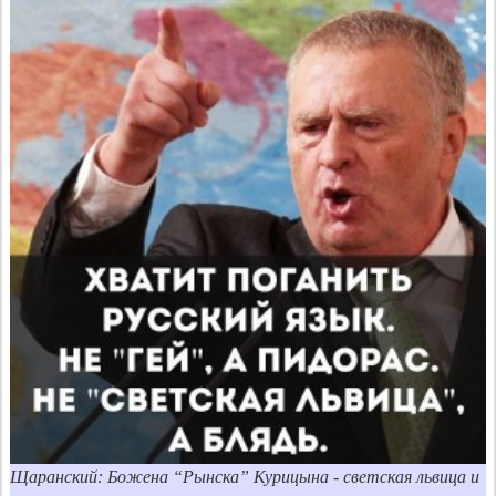
Щаранский: Божена “Рынска” Курицына - светская львица и 