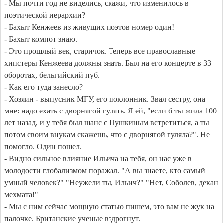
- Мы почти год не виделись, скажи, что изменилось в 
поэтической иерархии?

- Бахыт Кенжеев из живущих поэтов номер один! 

- Бахыт компот знаю.

- Это прошлый век, старичок. Теперь все православные 
хипстеры Кенжеева должны знать. Был на его концерте в 33 
оборотах, бельгийский пуб.

- Как его туда занесло?

- Хозяин - выпусник МГУ, его поклонник. Звал сестру, она 
мне: надо ехать с дворнягой гулять. Я ей, "если б ты жила 100 
лет назад, и у тебя был шанс с Пушкиным встретиться, а ты 
потом своим внукам скажешь, что с дворнягой гуляла?". Не 
помогло. Один пошел.

- Видно сильное влияние Ильича на тебя, он нас уже в 
молодости глобализмом поражал. "А вы знаете, кто самый 
умный человек?" "Неужели ты, Ильич?" "Нет, Соболев, декан 
мехмата!"

- Мы с ним сейчас мощную статью пишем, это вам не жук на 
палочке. Британские ученые вздрогнут.
