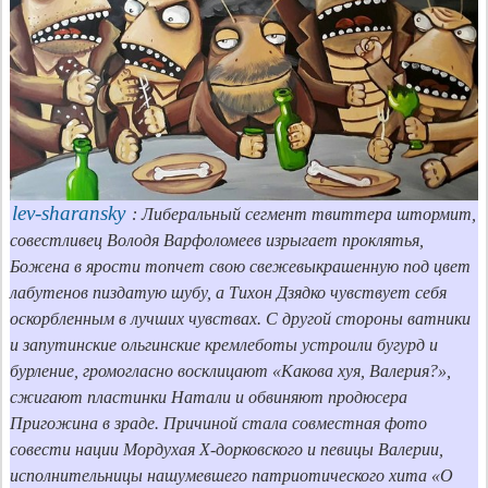
lev-sharansky
 : Либеральный сегмент твиттера штормит, 
совестливец Володя Варфоломеев изрыгает проклятья, 
Божена в ярости топчет свою свежевыкрашенную под цвет 
лабутенов пиздатую шубу, а Тихон Дзядко чувствует себя 
оскорбленным в лучших чувствах. С другой стороны ватники 
и запутинские ольгинские кремлеботы устроили бугурд и 
бурление, громогласно восклицают «Какова хуя, Валерия?», 
сжигают пластинки Натали и обвиняют продюсера 
Пригожина в зраде. Причиной стала совместная фото 
совести нации Мордухая Х-дорковского и певицы Валерии, 
исполнительницы нашумевшего патриотического хита «О 