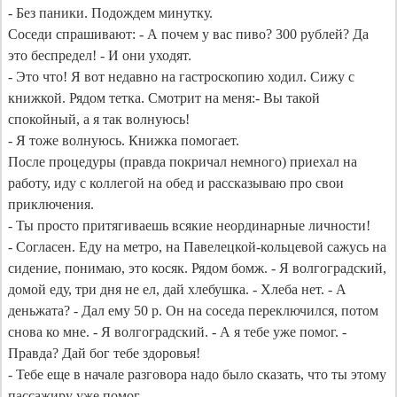
- Без паники. Подождем минутку.

Соседи спрашивают: - А почем у вас пиво? 300 рублей? Да 
это беспредел! - И они уходят.

- Это что! Я вот недавно на гастроскопию ходил. Сижу с 
книжкой. Рядом тетка. Смотрит на меня:- Вы такой 
спокойный, а я так волнуюсь!

- Я тоже волнуюсь. Книжка помогает.

После процедуры (правда покричал немного) приехал на 
работу, иду с коллегой на обед и рассказываю про свои 
приключения.

- Ты просто притягиваешь всякие неординарные личности!

- Согласен. Еду на метро, на Павелецкой-кольцевой сажусь на 
сидение, понимаю, это косяк. Рядом бомж. - Я волгоградский, 
домой еду, три дня не ел, дай хлебушка. - Хлеба нет. - А 
деньжата? - Дал ему 50 р. Он на соседа переключился, потом 
снова ко мне. - Я волгоградский. - А я тебе уже помог. - 
Правда? Дай бог тебе здоровья!

- Тебе еще в начале разговора надо было сказать, что ты этому 
пассажиру уже помог.
