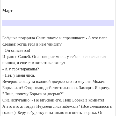
Март
Бабушка подарила Саше платье и спрашивает: - А что папа 
сделает, когда тебя в нем увидит?

- Он описается!

Играю с Сашей. Она говорит мне: - у тебя в голове еловая 
шишка, и еще там животные живут.

- А у тебя тараканы?

- Нет, у меня лиса.

Вечером слышу за входной дверью кто-то мяучит. Может, 
Борька-кот? Открываю, действительно он. Заходит. Я кричу, 
"Лина, почему Борька за дверью?"

Она испуганно: - Не впускай его. Наш Борька в комнате!

А это кто ж тогда? Неужели лиса забежала? (Все смешалось в 
голове). Беру табуретку и начинаю выгонять зверька. Он 