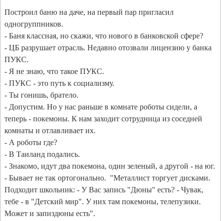
Построил баню на даче, на первый пар пригласил 
одногруппников.

- Баня классная, но скажи, что нового в банковской сфере?

- ЦБ разрушает отрасль. Недавно отозвали лицензию у банка 
ПУКС.

- Я не знаю, что такое ПУКС.

- ПУКС - это путь к социализму.

- Ты гонишь, братело.

- Допустим. Но у нас раньше в комнате роботы сидели, а 
теперь - покемоны. К нам заходит сотрудница из соседней 
комнаты и отлавливает их.

- А роботы где?

- В Таиланд подались.

- Знакомо, идут два покемона, один зеленый, а другой - на юг.

- Бывает не так ортогонально.  "Металлист торгует дисками. 
Подходит школьник: - У Вас запись "Дюны" есть? - Чувак, 
тебе - в "Детский мир". У них там покемоны, телепузики. 
Может и запиздюны есть".
