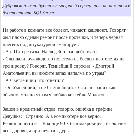
Дубровский. Это будет культурный сервер, т.е. на нем тоже 
На работе в комнате все болеют, чихают, кашлюют. Говорят, 
был плохо сделан ремонт после протечки, и теперь черная 
плесень под штукатуркой эманирует.

- А в Питере газы. На людей плохо действуют.

- Слышали, руководство полетело на боевых вертолетах на 
тренировку? Говорят, Темнейший спросил: - Дмитрий 
Анатольевич, вы любите запах напалма по утрам?

- А Светлейший что ответил?

- Он Умнейший, а не Светлейший. Отлил в гранит как 
обычно, мол по утрам я люблю коктейль Молотова.

Зашел в кредитный отдел, говорю, ошибка в графике. 
Девушка: - Странно. А в компьютере все верно.

Решил пошутить: - В конце 90-х был макровирус, на экране 
все здорово, а при печати - дурь.
