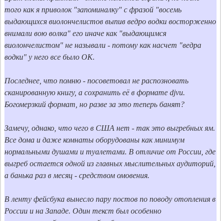
того как я приволок "запоминалку" с фразой "восемь 
выдающихся виолончелистов выпив ведро водки восторженно 
внимали вою волка" его иначе как "выдающимся 
виолончелистом" не называли - потому как насчет "ведра 
водки" у него все было ОК.

Последнее, что помню - посоветовал не распозновать 
сканированную книгу, а сохранить её в формате djvu. 
Богомерзкий формат, но разве за это теперь банят?

Замечу, однако, что чего в США нет - так это выгребных ям. 
Все дома и даже комнаты оборудованы как минимум 
нормальными душами и туалетами. В отличие от России, где 
выгреб остается одной из главных мыслительных аудиторий, 
а банька раз в месяц - средством омовения.

В ленту фейсбука вынесло пару постов по поводу отопления в 
России и на Западе. Один текст был особенно 