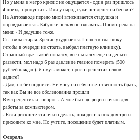
Но у меня в метро кризис не ощущается - один раз пришлось 
4 поезда пропустить. Или у народа уже нет денег на бензин? 
На Автозаводе передо мной втискивается старушка и 
оправдывается: - Бабушке нельзя опаздывать.- Посмотрела на 
меня: - И дедушке тоже.

Сглазила старая. Зрение ухудшается. Пошел к глазнюку 
(чтобы в очереди не стоять, выбрал платную клинику). 
Странный врач такой попался, все пытался еще на деньги 
развести, мол надо 6 раз давление глазное померить (500 
рублей каждое). Я ему: - может, просто рецептик очков 
дадите?

- Дам, но без подписи. Не могу на себя ответственность брать, 
так как Вы не все обследования прошли.

Взял рецептик и говорю: - А мне бы еще рецепт очков для 
работы за компьютером.

- Если рискнете эти очки сделать, походите в них дня три и 
приходите ко мне. Но учтите, посещение будет платным.

Февраль