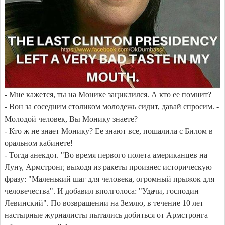
- Мне кажется, ты на Монике зациклился. А кто ее помнит?

- Вон за соседним столиком молодежь сидит, давай спросим. - 
Молодой человек, Вы Монику знаете? 

- Кто ж не знает Монику? Ее знают все, пошалила с Билом в 
оральном кабинете!

- Тогда анекдот. "Во время первого полета американцев на 
Луну, Армстронг, выходя из ракеты произнес историческую 
фразу: "Маленький шаг для человека, огромный прыжок для 
человечества". И добавил вполголоса: "Удачи, господин 
Левинский". По возвращении на Землю, в течение 10 лет 
настырные журналисты пытались добиться от Армстронга 