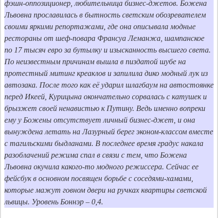
фэшн-оппозиционер, любительница бизнес-джетов. Божена 
Львовна прославилась в бытность светским обозревателем 
своими яркими репортажами, где она описывала модные 
рестораны от шеф-повара Франсуа Леманжа, шампанское 
по 17 тысяч евро за бутылку и изысканность высшего света. 
По неизвестным причинам вышла в пиздатой шубе на 
протестный митинг креаклов и запилила дико модный лук из 
автозака. После того как её ударил шлагбаум на автостоянке 
перед Икеей, Курицына окончательно сорвалась с катушек и 
брызжет своей ненавистью к Путину. Ведь именно вопреки 
ему у Божены отсутствует личный бизнес-джет, и она 
вынуждена летать на Лазурный берег эконом-классом вместе 
с тагильскими быдланами. В последнее время градус накала 
разоблачений режима спал в связи с тем, что Божена 
Львовна окучила какого-то модного режиссера. Сейчас ее 
фейсбук в основном посвящен борьбе с соседями-хамами, 
которые мажут говном двери на ручках квартиры светской 