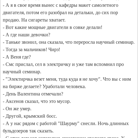
- А я в свое время вынес с кафедры макет самолетного 
двигателя, потом его разобрал на детальки, до сих пор 
продаю. На сигареты хватает.

- Вот какие мощные двигатели в совке делали!

- А где наши девочки?

- Таньке звонил, она сказала, что переросла научный семинар.

- Тогда за мальчиков! Чирз!

- А Веня где?

- Смс прислал, сел в электричку и уже там вспомнил про 
научный семинар.

- "Электирчка везет меня, туда куда я не хочу". Что вы с ним 
на бирже делаете? Уработали человека.

- День Валентина отмечали? 

- Аксенов сказал, что это мусор. 

- Он же умер. 

- Другой, крымский босс.

- А у нас рядом с работой "Шаурму" снесли. Ночь длинных 
бульдозеров так сказать.
