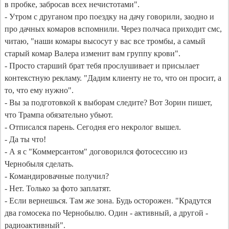
в пробке, забросав всех нечистотами".

- Утром с друганом про поездку на дачу говорили, заодно и 
про дачных комаров вспомнили. Через полчаса приходит смс, 
читаю, "наши комары высосут у вас все тромбы, а самый 
старый комар Валера изменит вам группу крови".

- Просто старший брат тебя прослушивает и присылает 
контекстную рекламу. "Дадим клиенту не то, что он просит, а 
то, что ему нужно".

- Вы за подготовкой к выборам следите? Вот Зорин пишет, 
что Трампа обязательно убьют.

- Отписался парень. Сегодня его некролог вышел.

- Да ты что!

- А я с "Коммерсантом" договорился фотосессию из 
Чернобыля сделать.

- Командировачные получил?

- Нет. Только за фото заплатят.

- Если вернешься. Там же зона. Будь осторожен. "Крадутся 
два гомосека по Чернобылю. Один - активный, а другой - 
радиоактивный".
