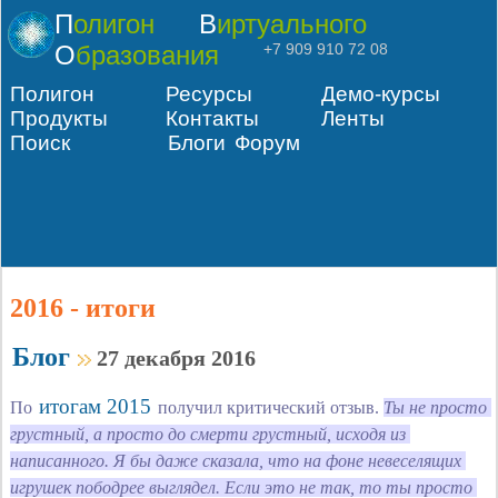
Полигон
Виртуального
Образования
+7 909 910 72 08
Полигон
Ресурсы
Демо-курсы
Продукты
Контакты
Ленты
Поиск
Блоги
Форум
2016 - итоги
Блог
27 декабря 2016
итогам 2015
По
получил критический отзыв.
Ты не просто 
грустный, а просто до смерти грустный, исходя из 
написанного. Я бы даже сказала, что на фоне невеселящих 
игрушек пободрее выглядел. Если это не так, то ты просто 