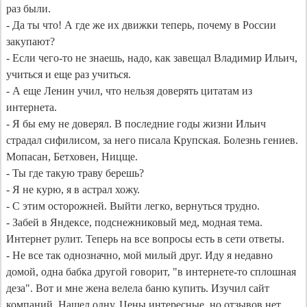
раз были.

- Да ты что! А где же их движки теперь, почему в России 
закупают?

- Если чего-то не знаешь, надо, как завещал Владимир Ильич, 
учиться и еще раз учиться.

- А еще Ленин учил, что нельзя доверять цитатам из 
интернета.

- Я бы ему не доверял. В последние годы жизни Ильич 
страдал сифилисом, за него писала Крупская. Болезнь гениев. 
Мопасан, Бетховен, Ницще.

- Ты где такую траву берешь?

- Я не курю, я в астрал хожу.

- С этим осторожней. Выйти легко, вернуться трудно.

- Забей в Яндексе, подснежниковый мед, модная тема. 
Интернет рулит. Теперь на все вопросы есть в сети ответы.

- Не все так однозначно, мой милый друг. Иду я недавно 
домой, одна бабка другой говорит, "в интернете-то сплошная 
деза". Вот и мне жена велела баню купить. Изучил сайт 
компаний. Нашел одну. Цены интересные, но отзывов нет, 