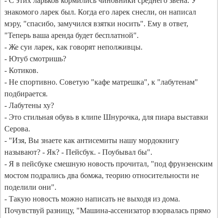
- С этих ларьков кормились чиновники среднего звена. У 
знакомого ларек был. Когда его ларек снесли, он написал 
мэру, "спасибо, замучился взятки носить". Ему в ответ, 
"Теперь ваша аренда будет бесплатной".

- Же суи ларек, как говорят неполживцы.

- Ютуб смотришь? 

- Котиков. 

- Не спортивно. Советую "кафе матрешка", к "лабутенам" 
подбирается.

- Лабутены ху? 

- Это стильная обувь в клипе Шнурочка, для пиара выставки 
Серова.

- "Изя, Вы знаете как антисемиты нашу мордокнигу 
называют? - Як? - Пейсбук. - Поубывал бы".

- Я в пейсбуке смешную новость прочитал, "под фрунзенским 
мостом подрались два бомжа, теорию относительности не 
поделили они".

- Такую новость можно написать не выходя из дома. 
Почувствуй разницу, "Машина-ассенизатор взорвалась прямо 