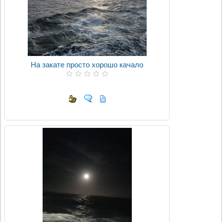
На закате просто хорошо качало