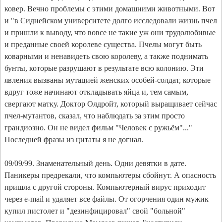
ковер. Вечно проблемы с этими домашними животными. Вот
и "в Сиднейском университете долго исследовали жизнь пчел
и пришли к выводу, что вовсе не такие уж они трудолюбивые
и преданные своей королеве существа. Пчелы могут быть
коварными и ненавидеть свою королеву, а также поднимать
бунты, которые разрушают в результате всю колонию. Эти
явления вызваны мутацией женских особей-солдат, которые
вдруг тоже начинают откладывать яйца и, тем самым,
свергают матку. Доктор Олдройт, который выращивает сейчас
пчел-мутантов, сказал, что наблюдать за этим просто
грандиозно. Он не видел фильм "Человек с ружьём"..."
Последней фразы из цитаты я не догнал.
09/09/99. Знаменательный день. Одни девятки в дате.
Паникеры предрекали, что компьютеры сбойнут. А опасность
пришла с другой стороны. Компьютерный вирус приходит
через e-mail и удаляет все файлы. От огорчения один мужик
купил пистолет и "дезинфицировал" свой "больной"