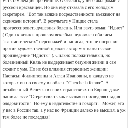
Есть там лекция про Ницше. Оказалось, у него был роман с
русской красавицей. Но она ему отказала с его молодым
секретарем. "Вот так всякие посредственности въезжают на
скрижали истории". В результате у Ницше стала
прогрессировать душевная болезнь. Или взять роман "Идиот"
( Один критик в прошлом веке был недоволен обилием
"фантастических" персонажей и написал, что не погрешив
против художественной правды автор мог назвать свое
произведение "Идиоты" ). Сильно положительный, но
болезненный Князь не выдерживает безумия жизни и сам
сходит с ума. Но не без влияния стервозных женщин:
Настасьи Филипповны и Аглаи Ивановны, в каждую из
которых он по своему влюблен. "Cherche la femmе". А
незабвенный Венечка в своих странствиях по Европе даже
написал эссе "Стервозность как высшая и последняя стадия
блядовитости". Но ему в издательстве и говорят: - Может, это
у вас в России так, а у нас во Франции далеко не высшая, а уж
тем более не последняя!