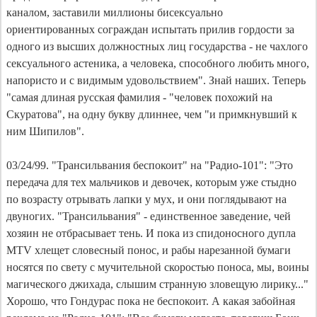
каналом, заставили миллионы бисексуально
ориентированных сограждан испытать прилив гордости за
одного из высших должностных лиц государства - не чахлого
сексуального астеника, а человека, способного любить много,
напористо и с видимым удовольствием". Знай наших. Теперь
"самая длиная русская фамилия - "человек похожий на
Скуратова", на одну букву длиннее, чем "и примкнувший к
ним Шипилов".
03/24/99. "Трансильвания беспокоит" на "Радио-101": "Это
передача для тех мальчиков и девочек, которым уже стыдно
по возрасту отрывать лапки у мух, и они поглядывают на
двуногих. "Трансильвания" - единственное заведение, чей
хозяин не отбрасывает тень. И пока из спидоносного дупла
MTV хлещет словесный понос, и рабы нарезанной бумаги
носятся по свету с мучительной скоростью поноса, мы, воины
магического джихада, слышим странную зловещую лирику..."
Хорошо, что Гондурас пока не беспокоит. А какая забойная