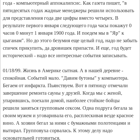
года - компьютерный аппокалипсис. Как газета пишет, "в
пятидесятых годах жадные менеджеры решили использовать
для представления года две цифры вместо четырех. В
результате первого января следующего года часы покажут 0
часов 0 минут 1 января 1900 года. И поедем мы в "Яр" к
цыганам". Но до этого безумия еще целый год, надо не забыть
спичек прикупить, да дровишек припасти. И еще, год будет
исторический - надо все интересные события записывать.
01/18/99. Жизнь в Америке сытная. А в нашей деревне -
спокойная. Событий мало. "Давим бутоны" у компьютера.
Бегаем от инфаркта. Пьянствуем. Вот в пятницу отмечали
завершение ремонта сауны у друзей. Когда мы с женой,
упарившись, поехали домой, наиболее стойкие бойцы
решили заняться групповым сексом. Одна подруга бегала за
своим мужем и уговаривала его, расплескивая везде красное
вино. А хозяин бегал за ними с бумажными полотенцами и
вытирал. Групповуха сорвалась. К этому делу надо
основательней готовиться.