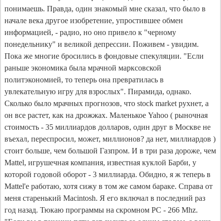
понимаешь. Правда, один знакомый мне сказал, что было в
начале века другое изобретение, упростившее обмен
информацией, - радио, но оно привело к "черному
понедельнику" и великой депрессии. Поживем - увидим.
Пока же многие бросились в фондовые спекуляции. "Если
раньше экономика была мрачной марксовской
политэкономией, то теперь она превратилась в
увлекательную игру для взрослых". Пирамида, однако.
Сколько было мрачных прогнозов, что stock market рухнет, а
он все растет, как на дрожжах. Маленькое Yahoo ( рыночная
стоимость - 35 миллиардов долларов, один друг в Москве не
въехал, переспросил, может, миллионов? да нет, миллиардов )
стоит больше, чем большой Газпром. И в три раза дороже, чем
Mattel, игрушечная компания, известная куклой Барби, у
которой годовой оборот - 3 миллиарда. Обидно, я ж теперь в
Mattel'е работаю, хотя сижу в том же самом бараке. Справа от
меня старенький Macintosh. Я его включал в последний раз
год назад. Тюкаю программы на скромном PC - 266 Mhz.