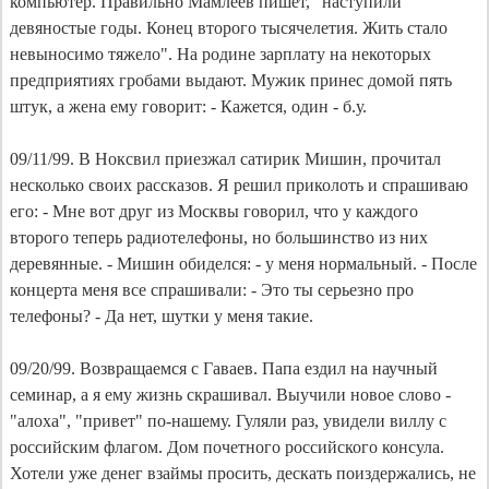
компьютер. Правильно Мамлеев пишет, "наступили
девяностые годы. Конец второго тысячелетия. Жить стало
невыносимо тяжело". На родине зарплату на некоторых
предприятиях гробами выдают. Мужик принес домой пять
штук, а жена ему говорит: - Кажется, один - б.у.
09/11/99. В Ноксвил приезжал сатирик Мишин, прочитал
несколько своих рассказов. Я решил приколоть и спрашиваю
его: - Мне вот друг из Москвы говорил, что у каждого
второго теперь радиотелефоны, но большинство из них
деревянные. - Мишин обиделся: - у меня нормальный. - После
концерта меня все спрашивали: - Это ты серьезно про
телефоны? - Да нет, шутки у меня такие.
09/20/99. Возвращаемся с Гаваев. Папа ездил на научный
семинар, а я ему жизнь скрашивал. Выучили новое слово -
"алоха", "привет" по-нашему. Гуляли раз, увидели виллу с
российским флагом. Дом почетного российского консула.
Хотели уже денег взаймы просить, дескать поиздержались, не