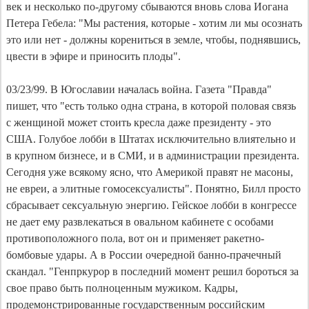
век и несколько по-другому сбываются вновь слова Иогана
Петера Гебела: "Мы растения, которые - хотим ли мы осознать
это или нет - должны корениться в земле, чтобы, поднявшись,
цвести в эфире и приносить плоды".
03/23/99. В Югославии началась война. Газета "Правда"
пишет, что "есть только одна страна, в которой половая связь
с женщиной может стоить кресла даже президенту - это
США. Голубое лобби в Штатах исключительно влиятельно и
в крупном бизнесе, и в СМИ, и в администрации президента.
Сегодня уже всякому ясно, что Америкой правят не масоны,
не евреи, а элитные гомосексуалисты". Понятно, Билл просто
сбрасывает сексуальную энергию. Гейское лобби в конгрессе
не дает ему развлекаться в овальном кабинете с особами
противоположного пола, вот он и применяет ракетно-
бомбовые удары. А в России очередной банно-прачечный
скандал. "Генпркурор в последний момент решил бороться за
свое право быть полноценным мужиком. Кадры,
продемонстрированные государственным российским