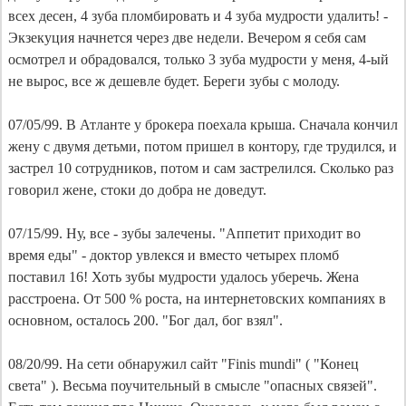
всех десен, 4 зуба пломбировать и 4 зуба мудрости удалить! -
Экзекуция начнется через две недели. Вечером я себя сам
осмотрел и обрадовался, только 3 зуба мудрости у меня, 4-ый
не вырос, все ж дешевле будет. Береги зубы с молоду.
07/05/99. В Атланте у брокера поехала крыша. Сначала кончил
жену с двумя детьми, потом пришел в контору, где трудился, и
застрел 10 сотрудников, потом и сам застрелился. Сколько раз
говорил жене, стоки до добра не доведут.
07/15/99. Ну, все - зубы залечены. "Аппетит приходит во
время еды" - доктор увлекся и вместо четырех пломб
поставил 16! Хоть зубы мудрости удалось уберечь. Жена
расстроена. От 500 % роста, на интернетовских компаниях в
основном, осталось 200. "Бог дал, бог взял".
08/20/99. На сети обнаружил сайт "Finis mundi" ( "Конец
света" ). Весьма поучительный в смысле "опасных связей".