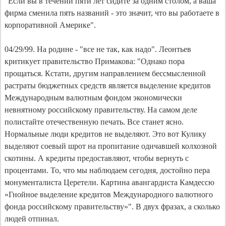
"Если вы в течении пяти лет сидите за одним столом, а ваша
фирма сменила пять названий - это значит, что вы работаете в
корпоративной Америке".
04/29/99. На родине - "все не так, как надо". Леонтьев
критикует правительство Примакова: "Однако пора
прощаться. Кстати, другим направлением бессмысленной
растраты бюджетных средств является выделение кредитов
Международным валютным фондом экономически
невнятному российскому правительству. На самом деле
полистайте отечественную печать. Все станет ясно.
Нормальные люди кредитов не выделяют. Это вот Кулику
выделяют соевый шрот на пропитание одичавшей колхозной
скотины. А кредиты предоставляют, чтобы вернуть с
процентами. То, что мы наблюдаем сегодня, достойно пера
монументалиста Церетели. Картина авангардиста Камдессю
«Гнойное выделение кредитов Международного валютного
фонда российскому правительству»". В двух фразах, а сколько
людей отпинал.