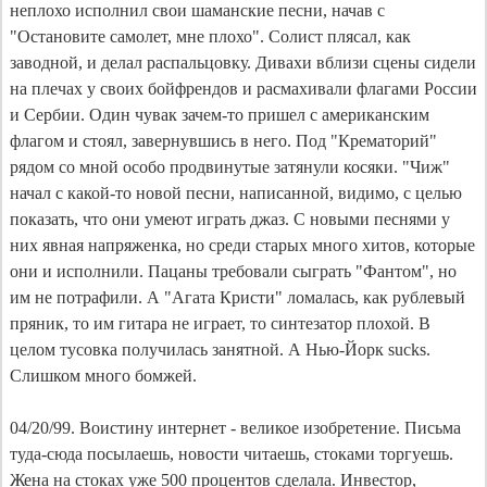
неплохо исполнил свои шаманские песни, начав с
"Остановите самолет, мне плохо". Солист плясал, как
заводной, и делал распальцовку. Дивахи вблизи сцены сидели
на плечах у своих бойфрендов и расмахивали флагами России
и Сербии. Один чувак зачем-то пришел с американским
флагом и стоял, завернувшись в него. Под "Крематорий"
рядом со мной особо продвинутые затянули косяки. "Чиж"
начал с какой-то новой песни, написанной, видимо, с целью
показать, что они умеют играть джаз. С новыми песнями у
них явная напряженка, но среди старых много хитов, которые
они и исполнили. Пацаны требовали сыграть "Фантом", но
им не потрафили. А "Агата Кристи" ломалась, как рублевый
пряник, то им гитара не играет, то синтезатор плохой. В
целом тусовка получилась занятной. А Нью-Йорк sucks.
Слишком много бомжей.
04/20/99. Воистину интернет - великое изобретение. Письма
туда-сюда посылаешь, новости читаешь, стоками торгуешь.
Жена на стоках уже 500 процентов сделала. Инвестор,