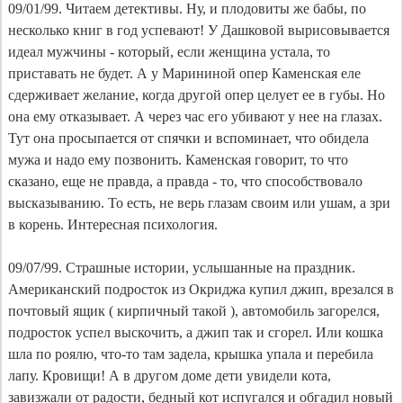
09/01/99. Читаем детективы. Ну, и плодовиты же бабы, по
несколько книг в год успевают! У Дашковой вырисовывается
идеал мужчины - который, если женщина устала, то
приставать не будет. А у Марининой опер Каменская еле
сдерживает желание, когда другой опер целует ее в губы. Но
она ему отказывает. А через час его убивают у нее на глазах.
Тут она просыпается от спячки и вспоминает, что обидела
мужа и надо ему позвонить. Каменская говорит, то что
сказано, еще не правда, а правда - то, что способствовало
высказыванию. То есть, не верь глазам своим или ушам, а зри
в корень. Интересная психология.
09/07/99. Страшные истории, услышанные на праздник.
Американский подросток из Окриджа купил джип, врезался в
почтовый ящик ( кирпичный такой ), автомобиль загорелся,
подросток успел выскочить, а джип так и сгорел. Или кошка
шла по роялю, что-то там задела, крышка упала и перебила
лапу. Кровищи! А в другом доме дети увидели кота,
завизжали от радости, бедный кот испугался и обгадил новый