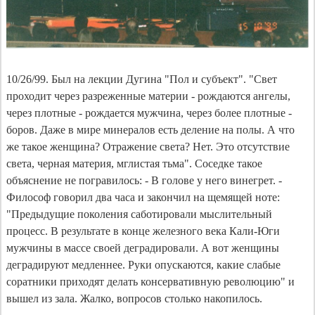
10/26/99. Был на лекции Дугина "Пол и субъект". "Свет
проходит через разреженные материи - рождаются ангелы,
через плотные - рождается мужчина, через более плотные -
боров. Даже в мире минералов есть деление на полы. А что
же такое женщина? Отражение света? Нет. Это отсутствие
света, черная материя, мглистая тьма". Соседке такое
объяснение не погравилось: - В голове у него винегрет. -
Философ говорил два часа и закончил на щемящей ноте:
"Предыдущие поколения саботировали мыслительный
процесс. В результате в конце железного века Кали-Юги
мужчины в массе своей деградировали. А вот женщины
деградируют медленнее. Руки опускаются, какие слабые
соратники приходят делать консервативную революцию" и
вышел из зала. Жалко, вопросов столько накопилось.