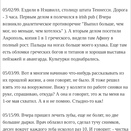
05/02/99. Ездили в Нэшвилл, столицу штата Теннесси. Дорога
- 3 часа. Первым делом я полечился в irish pub ( Вчера
возникло диалетическое противоречие "Выпил больше, чем
мог, но меньше, чем хотелось" ). А вторым делом посетили
Акрополь, копия 1 в 1 греческого, видели там Афину в
полный рост. Пальцы на ногах больше моего кулака. Еще там
есть обломки греческих богов и титанов и хорошая выставка
пейзажей и авангарда. Культурки поднабрались.
05/03/99. Вот я многим начинаю что-нибудь рассказывать из
их прошлой жизни, а они говорят, не было. Я тоже решил
взять это на вооружение. Вижу у коллеги по работе синяки на
руке, спрашиваю, откуда? А она и говорит, это ж ты меня на
1-ое мая схватил. А я и не помню. Стыдно-то как!
05/15/99. Вчера пришел лечить зубы, еще не болят, но две
большие дырки. Врач облазил всего, сделал тучу снимков,
десну вокруг каждого зуба исколол раз 10. И говорит: - чистка