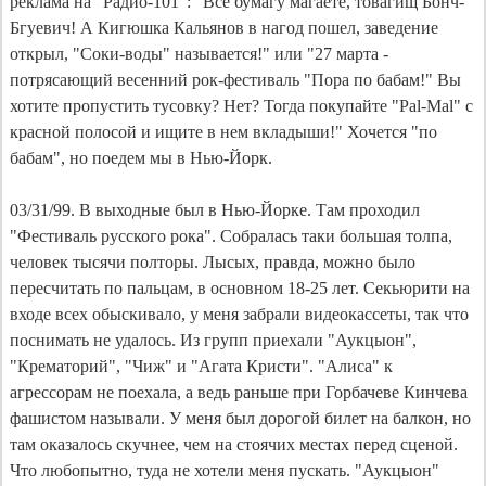
реклама на "Радио-101": "Все бумагу магаете, товагищ Бонч-
Бгуевич! А Кигюшка Кальянов в нагод пошел, заведение
открыл, "Соки-воды" называется!" или "27 марта -
потрясающий весенний рок-фестиваль "Пора по бабам!" Вы
хотите пропустить тусовку? Нет? Тогда покупайте "Pal-Mal" с
красной полосой и ищите в нем вкладыши!" Хочется "по
бабам", но поедем мы в Нью-Йорк.
03/31/99. В выходные был в Нью-Йорке. Там проходил
"Фестиваль русского рока". Собралась таки большая толпа,
человек тысячи полторы. Лысых, правда, можно было
пересчитать по пальцам, в основном 18-25 лет. Секьюрити на
входе всех обыскивало, у меня забрали видеокассеты, так что
поснимать не удалось. Из групп приехали "Аукцыон",
"Крематорий", "Чиж" и "Агата Кристи". "Алиса" к
агрессорам не поехала, а ведь раньше при Горбачеве Кинчева
фашистом называли. У меня был дорогой билет на балкон, но
там оказалось скучнее, чем на стоячих местах перед сценой.
Что любопытно, туда не хотели меня пускать. "Аукцыон"