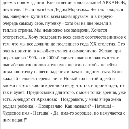
днем в новом здании. Впечатление колоссальное! АРКАНОВ,
писатель: "Если бы я был Дедом Морозом... Честно говоря, я
бы, наверное, купил бы всем моим друзьям, и в первую
очередь самому себе, путевку - хотя бы на две недели в
теплые страны. Мы немножко все замерзли. Хочется
отогреться... Хочу поздравить всех своих соотечественников с
тем, что мы все дожили до последнего года ХХ столетия. Это
очень приятно, в какой-то степени символично. Желаю при
переходе из 1999-го в 2000-й сделать шаг и вложить в этот
шаг абсолютно положительную энергию - чтобы перейти
нижнюю точку нашего падения и начать подниматься. Если
каждый человек перешагнет в Новый год с этой идеей и
вложит в это свою искреннюю веру, что так и произойдет, то
так и будет! Предпосылки для этого, с моей точки зрения, уже
есть. Анекдот от Арканова: - Поздравьте, у меня вчера жена
родила ребенка! - Поздравляю. Как назвали? - Наташа! -
Чудесное имя - Наташа! - Да, имя-то хорошее, но намучается с
ним пацан!"