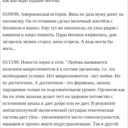
как выглядят падшие ангелы.
03/09/99. Американская история. Жена не дала мужу денег на
опохмелку. Он от отчаяния сделал молочный коктейль с
бензином и выпил. Ему тут же поплохело, он упал рядом с
камином и начал тошнить. Пары бензина взорвались, дом
загорелся, мужик сгорел, жена сгорела. А ведь могла бы
жить...
03/15/99. Новости науки в сети. "Любовь вызывается
наличием микроэлементов в в составе организма, т.е. это
необходимое условие. Нет микроэлементов - нет любви. Но
не достаточное. А достаточное - это ферамоны, запахи,
ощущаемые только на подсознательном уровне. Организм как
бы по этим запахам делает тест на здоровое потомство с
источником запаха и дает добро или не дает. В результате
неблагополучной экологической ситуации генетическая
система дает сбои - увеличивается число гомосексуалистов,
маньяков и прочих жертв индустриализации. Так в другой