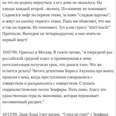
на что на родину вернуться, а его дома не оказалось. На
улицах каждый второй - японец. По-нашему не понимают.
Садимся в лифт на первом этаже, за нами "сладкая парочка",
и жмут на кнопку первого этажа. Папа им объясняет, что мы
и так на первом. Не понимают. Тут я им строго "don't touch!"
Притихли. Выходим на четырнадцотом, а они опять на
первый жмут!
10/07/99. Приехал в Москву. В газете читаю, "в очередной раз
российский средний класс и примкнувшая к нему
интеллигенция получили урок, что деньги тлен. Что же
остается делать? Читать детективы Бориса Акунина про конец
прошлого века, когда преступления совершались с
изяществом и раскрывались с изяществом. Слушать
сюрреалистические песни Земфиры. Пить пиво, благо это
единственная отрасль экономики, которая переживает
несомненный расцвет."
10/12/99. Дядя Леша учит жизни. "Спид не спит" ( Земфира