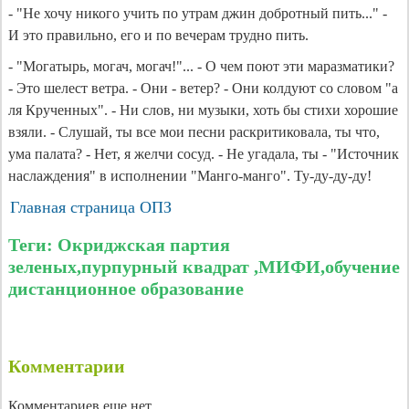
- "Не хочу никого учить по утрам джин добротный пить..." -
И это правильно, его и по вечерам трудно пить.
- "Могатырь, могач, могач!"... - О чем поют эти маразматики?
- Это шелест ветра. - Они - ветер? - Они колдуют со словом "а
ля Крученных". - Ни слов, ни музыки, хоть бы стихи хорошие
взяли. - Слушай, ты все мои песни раскритиковала, ты что,
ума палата? - Нет, я желчи сосуд. - Не угадала, ты - "Источник
наслаждения" в исполнении "Манго-манго". Ту-ду-ду-ду!
Главная страница ОПЗ
Теги: Окриджская партия
зеленых,пурпурный квадрат ,МИФИ,обучение
дистанционное образование
Комментарии
Комментариев еще нет.