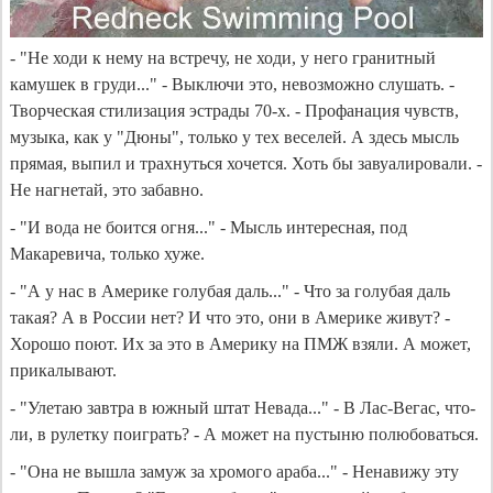
- "Не ходи к нему на встречу, не ходи, у него гранитный
камушек в груди..." - Выключи это, невозможно слушать. -
Творческая стилизация эстрады 70-х. - Профанация чувств,
музыка, как у "Дюны", только у тех веселей. А здесь мысль
прямая, выпил и трахнуться хочется. Хоть бы завуалировали. -
Не нагнетай, это забавно.
- "И вода не боится огня..." - Мысль интересная, под
Макаревича, только хуже.
- "А у нас в Америке голубая даль..." - Что за голубая даль
такая? А в России нет? И что это, они в Америке живут? -
Хорошо поют. Их за это в Америку на ПМЖ взяли. А может,
прикалывают.
- "Улетаю завтра в южный штат Невада..." - В Лас-Вегас, что-
ли, в рулетку поиграть? - А может на пустыню полюбоваться.
- "Она не вышла замуж за хромого араба..." - Ненавижу эту