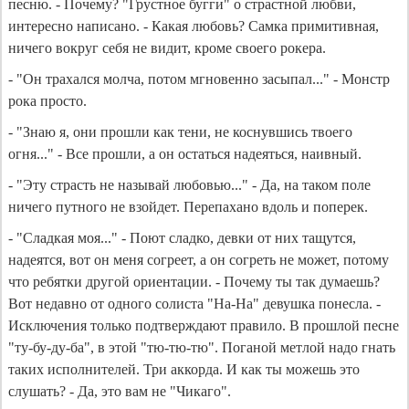
песню. - Почему? "Грустное бугги" о страстной любви,
интересно написано. - Какая любовь? Самка примитивная,
ничего вокруг себя не видит, кроме своего рокера.
- "Он трахался молча, потом мгновенно засыпал..." - Монстр
рока просто.
- "Знаю я, они прошли как тени, не коснувшись твоего
огня..." - Все прошли, а он остаться надеяться, наивный.
- "Эту страсть не называй любовью..." - Да, на таком поле
ничего путного не взойдет. Перепахано вдоль и поперек.
- "Cладкая моя..." - Поют сладко, девки от них тащутся,
надеятся, вот он меня согреет, а он согреть не может, потому
что ребятки другой ориентации. - Почему ты так думаешь?
Вот недавно от одного солиста "На-На" девушка понесла. -
Исключения только подтверждают правило. В прошлой песне
"ту-бу-ду-ба", в этой "тю-тю-тю". Поганой метлой надо гнать
таких исполнителей. Три аккорда. И как ты можешь это
слушать? - Да, это вам не "Чикаго".