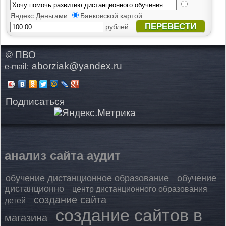
Яндекс.Деньгами
Банковской картой
ПЕРЕВЕСТИ
рублей
© ПВО
aborziak@yandex.ru
e-mail:
Подписаться
анализ сайта аудит
обучение дистанционное образование
обучение
дистанционно
центр дистанционного образования
создание сайта
детей
создание сайтов в
магазина