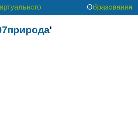
Виртуального
Образования
07природа
'