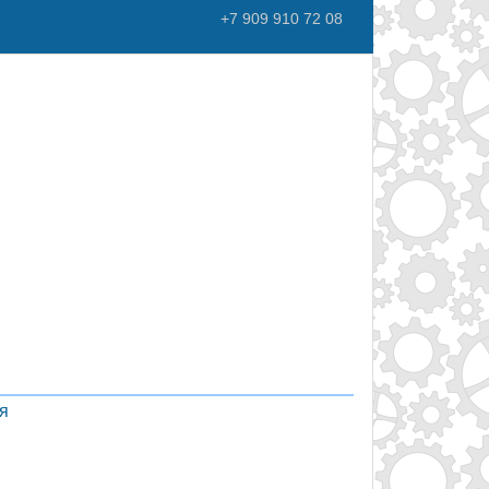
+7 909 910 72 08
'
я