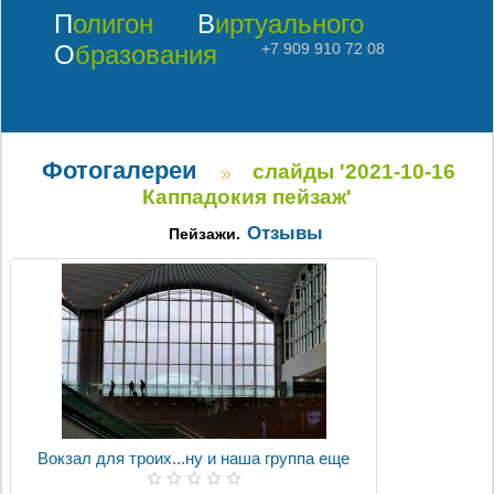
Полигон
Виртуального
Образования
+7 909 910 72 08
Фотогалереи
слайды '2021-10-16
Каппадокия пейзаж'
Отзывы
Пейзажи.
Вокзал для троих...ну и наша группа еще