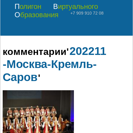
Полигон
Виртуального
Образования
+7 909 910 72 08
202211
комментарии'
-Москва-Кремль-
Саров
'