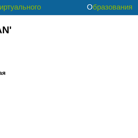
Виртуального
Образования
N'
ая