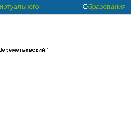
Виртуального
Образования
'
"Шереметьевский"