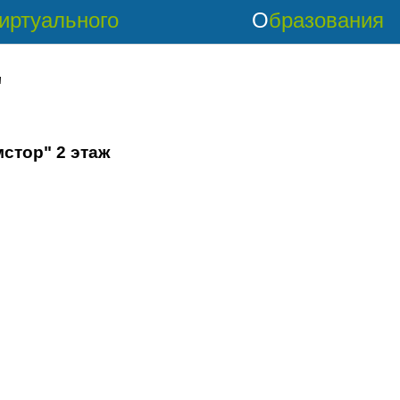
Виртуального
Образования
'
мстор" 2 этаж