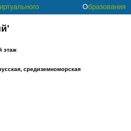
Виртуального
Образования
й'
й этаж
 русская, средиземноморская