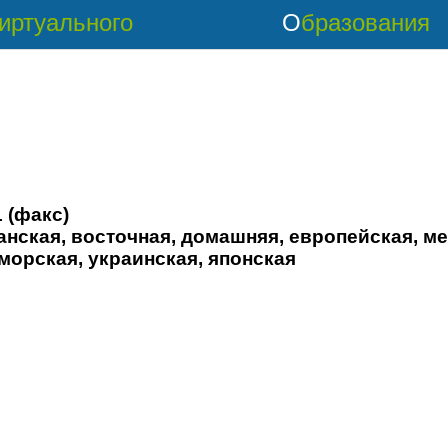
Виртуального
Образования
 (факс)
канская, восточная, домашняя, европейская, м
орская, украинская, японская