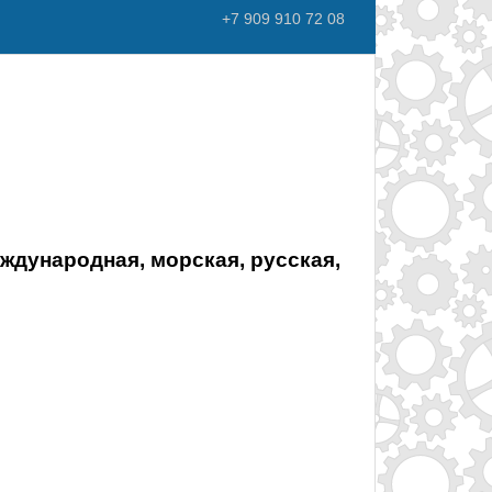
+7 909 910 72 08
еждународная, морская, русская,