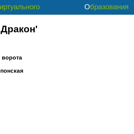
Виртуального
Образования
 Дракон'
 ворота
японская