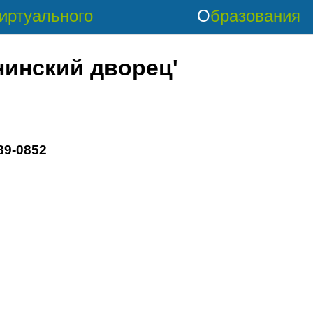
Виртуального
Образования
нинский дворец'
89-0852