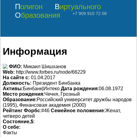
Полигон
Виртуального
Образования
+7 909 910 72 08
Информация
ФИО:
Микаил Шишханов
Web:
http://www.forbes.ru/node/66229
На сайте с:
01.04.2017
Должность:
Президент Бинбанка
Активы
:Бинбанк|Интеко
Дата рождения
:06.08.1972
Место рождения
:Чечня, Грозный
Образование
:Российский университет дружбы народов
(1995), Финансовая академия (2000)
Рейтинг Форбс
:#46
Семейное положение
:Женат,
четверо детей
Состояние,$
:
О себе:
Факты