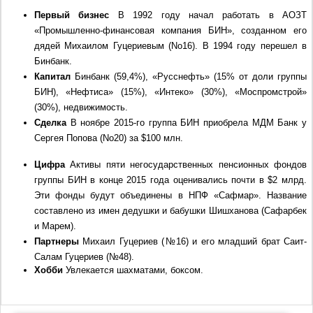
Первый бизнес
В 1992 году начал работать в АОЗТ
«Промышленно-финансовая компания БИН», созданном его
дядей Михаилом Гуцериевым (No16).
В 1994 году перешел в
Бинбанк.
Капитал
Бинбанк (59,4%), «Русснефть» (15% от доли группы
БИН), «Нефтиса» (15%), «Интеко» (30%), «Моспромстрой»
(30%), недвижимость.
Сделка
В ноябре 2015-го группа БИН приобрела МДМ Банк у
Сергея Попова (No20) за $100 млн.
Цифра
Активы пяти негосударственных пенсионных фондов
группы БИН в конце 2015 года оценивались почти в $2 млрд.
Эти фонды будут объединены в НПФ «Сафмар». Название
составлено из имен дедушки и бабушки Шишханова (Сафарбек
и Марем).
Партнеры
Михаил Гуцериев (№16) и его младший брат Саит-
Салам Гуцериев (№48).
Хобби
Увлекается шахматами, боксом.