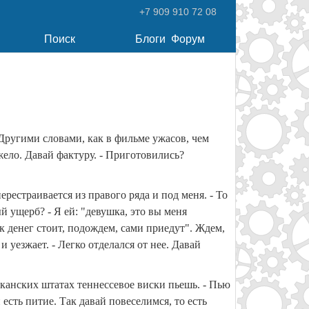
+7 909 910 72 08
Поиск
Блоги
Форум
Другими словами, как в фильме ужасов, чем
яжело. Давай фактуру. - Приготовились?
ерестраивается из правого ряда и под меня. - То
ый ущерб? - Я ей: "девушка, это вы меня
к денег стоит, подождем, сами приедут". Ждем,
уезжает. - Легко отделался от нее. Давай
риканских штатах теннессевое виски пьешь. - Пью
 есть питие. Так давай повеселимся, то есть