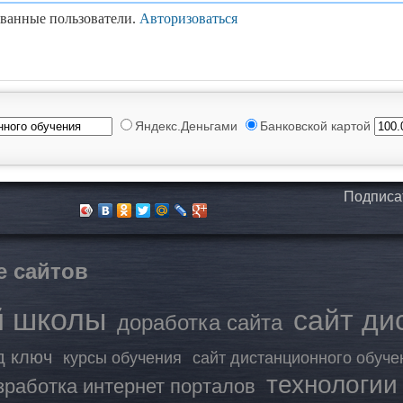
ованные пользователи.
Авторизоваться
Яндекс.Деньгами
Банковской картой
Подписа
е сайтов
й школы
сайт ди
доработка сайта
д ключ
курсы обучения
сайт дистанционного обуче
технологии
зработка интернет порталов