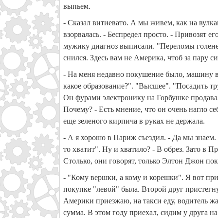
выпьем.
- Сказал витиевато. А мы живем, как на вулка
взорвалась. - Беспредел просто. - Привозят 
мужику диагноз выписали. "Переломы голеней 
снился. Здесь вам не Америка, чтоб за пару с
- На меня недавно покушение было, машину вз
какое образование?". "Высшее". "Посадить тру
Он фурами электронику на Горбушке продавал.
Почему? - Есть мнение, что он очень нагло себ
еще зеленого кирпича в руках не держала.
- А я хорошо в Париж съездил. - Да мы знаем.
то хватит". Ну и хватило? - В обрез. Зато в 
Столько, они говорят, только Элтон Джон по
- "Кому вершки, а кому и корешки". Я вот пр
покупке "левой" была. Второй друг пристегнул
Америки приезжаю, на такси еду, водитель жал
сумма. В этом году приехал, сидим у друга н