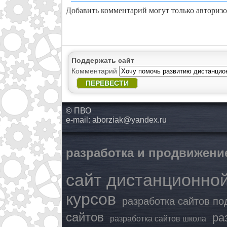
Добавить комментарий могут только авториз
Поддержать сайт
Комментарий
ПЕРЕВЕСТИ
© ПВО
e-mail:
aborziak@yandex.ru
разработка и продвижени
сайт дистанционно
курсов
разработка сайтов по
сайтов
ра
разработка сайтов школа