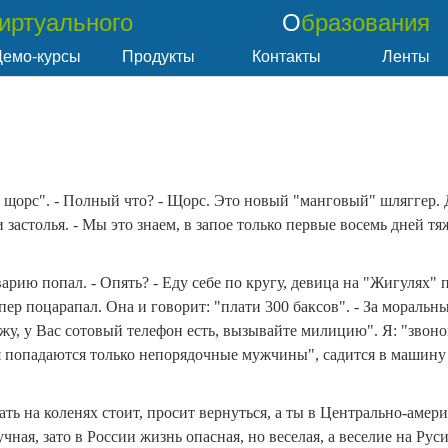
Виртуального
Образования
Демо-курсы
Продукты
Контакты
Ленты
й щорс". - Полный что? - Щорс. Это новый "манговый" шляггер. 
 застолья. - Мы это знаем, в запое только первые восемь дней т
варию попал. - Опять? - Еду себе по кругу, девица на "Жигулях" п
ампер поцарапал. Она и говорит: "плати 300 баксов". - За моральн
жу, у Вас сотовый телефон есть, вызывайте милицию". Я: "звоно
я попадаются только непорядочные мужчины", садится в машину и 
мать на коленях стоит, просит вернуться, а ты в Центрально-аме
чная, зато в России жизнь опасная, но веселая, а веселие на Руси