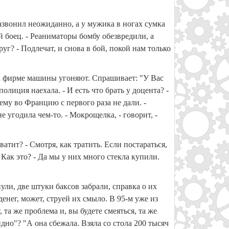
зазвонил неожиданно, а у мужика в ногах сумка
й боец. - Реаниматоры бомбу обезвредили, а
г? - Подлечат, и снова в бой, покой нам только
 на фирме машины угоняют. Спрашивает: "У Вас
олиция наехала. - И есть что брать у доцента? -
му во Францию с первого раза не дали. -
е угодила чем-то. - Мокрощелка, - говорит, -
ватит? - Смотря, как тратить. Если постараться,
 Как это? - Да мы у них много стекла купили.
ули, две штуки баксов забрали, справка о их
денег, может, струей их смыло. В 95-м уже из
та же проблема и, вы будете смеяться, та же
дно"? "А она сбежала. Взяла со стола 200 тысяч