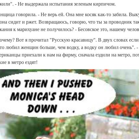
рожили". - Не выдержала испытания зеленым кирпичом.
анщица говорила. - Не верь ей. Она мне косяк как-то забила. Вы
 она сидит и ржет. Возвращаюсь, говорю, что ты за проводник так
выкания к марихуане не получилось? - Бесовское это, нашему челов
Почему? Вот я прочитал "Русскую красавицу". В двух словах если
что любил женщин больше, чем водку, а водку он любил очень". -
ериканцы приехали к нам на фирму, сначала ездили на метро, пот
ие в метро ездят!