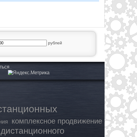
рублей
ться
станционных
комплексное продвижение
ния
 дистанционного