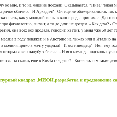
ачу ко мне, и то на машине поехали. Оказывается, "Нива" такая 
ектричке обычно. - И Аркадич? - Он еще не обамериканился, так 
сказывать, как у молодой жены в ванне роды принимал. Да со в
про физиологию, значит, а то до дачи не доедем. - Как дача? - С
тил, она всех коз продала, говорит, хватит, у меня уже 50 лет т
а месяца в году повяжет, и в Австрию на лыжах или в Италию на 
 молния прямо в мачту ударила! - И яхте звездец? - Нет, ему тол
я шторма я всю палубу заблевал. - И вся команда подскользнулась
нется. Ты скажи, еще в Russia поедешь? - Конечно, там такие дев
рпурный квадрат ,МИФИ,разработка и продвижение с