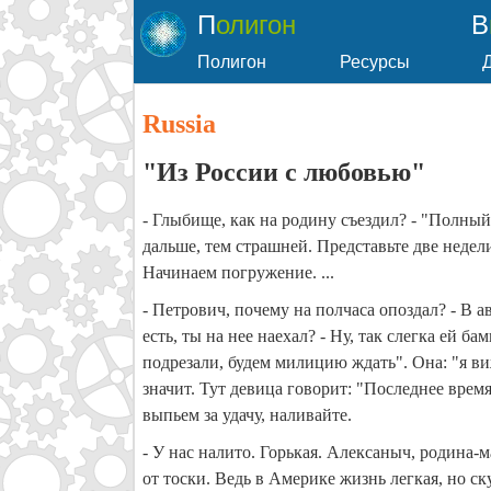
Полигон
Полигон
Ресурсы
Russia
"Из России с любовью"
- Глыбище, как на родину съездил? - "Полны
дальше, тем страшней. Представьте две недели
Начинаем погружение. ...
- Петрович, почему на полчаса опоздал? - В а
есть, ты на нее наехал? - Ну, так слегка ей б
подрезали, будем милицию ждать". Она: "я ви
значит. Тут девица говорит: "Последнее врем
выпьем за удачу, наливайте.
- У нас налито. Горькая. Алексаныч, родина-
от тоски. Ведь в Америке жизнь легкая, но ску