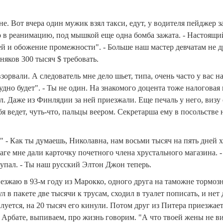
не. Вот вчера один мужик взял такси, едут, у водителя пейджер 
его в реанимацию, под мышкой еще одна бомба зажата. - Настоящи
и обожение промежности". - Больше наш мастер девчатам не дру
иняков 300 тысяч $ требовать.
орвали. А следователь мне дело шьет, типа, очень часто у вас
дно будет". - Ты не один. На знакомого доцента тоже налоговая п
 Даже из Финлядии за ней приезжали. Еще печаль у него, визу е
я ведет, чуть-что, пальцы веером. Секретарша ему в посольстве н
 " - Как ты думаешь, Николавна, нам восьми тысяч на пять дней х
Праге мне дали карточку почетного члена хрустального магазина. -
купал. - Ты наш русский Элтон Джон теперь.
иезжаю в 93-м году из Марокко, одного друга на таможне тормозн
 в пакете две тысячи к трусам, сходил в туалет пописать, и нет 
уется, на 20 тысяч его кинули. Потом друг из Питера приезжает, 
а Арбате, выпиваем, про жизнь говорим. "А что твоей жены не ви