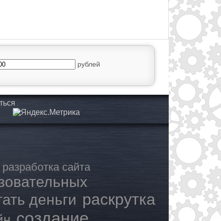
рублей
ться
разработка сайта
азовательных
раскрутка
тать деньги
создание
йн