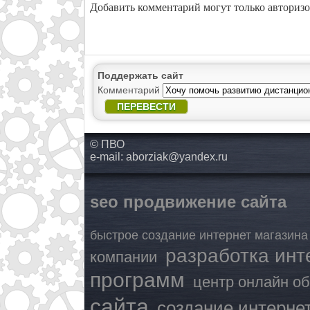
Добавить комментарий могут только авториз
Поддержать сайт
Комментарий
ПЕРЕВЕСТИ
© ПВО
e-mail:
aborziak@yandex.ru
seo продвижение сайта
быстрое создание интернет магазина
разработка инт
компании
программ
центр онлайн о
сайта
создание интерне