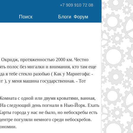
+7 909 910 72 08
Поиск
Блоги
Форум
- Окридж, протяженностью 2000 км. Честно
ять полос без мигалки и внимания, кто там еще
да я тебе стекло разобью ( Как у Мариегофа: -
уг ), у меня машина государственная. - Тот
 Комната с одной или двумя кроватями, ванная,
. На следующий день погнали в Нью-Йорк. Ехать
Карты города у нас не было, но небоскребы есть
центре погуляли немного среди небоскребов.
кономии.