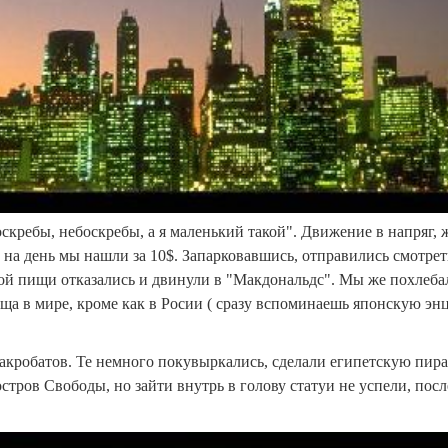
скребы, небоскребы, а я маленький такой". Движение в напряг, 
ку на день мы нашли за 10$. Запарковавшись, отправились смотр
кой пищи отказались и двинули в "Макдональдс". Мы же похлеба
ща в мире, кроме как в Росии ( сразу вспоминаешь японскую энц
акробатов. Те немного покувыркались, сделали египетскую пира
стров Свободы, но зайти внутрь в голову статуи не успели, посл