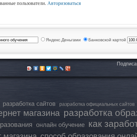
ованные пользователи.
Авторизоваться
Яндекс.Деньгами
Банковской картой
Подписа
разработка сайтов
разработка официальных сайтов
разработка обр
ернет магазина
как зарабо
бразования
онлайн обучение
т магазина
способ образования онла