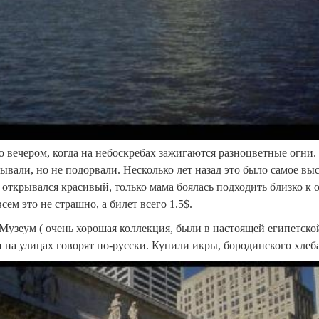
 вечером, когда на небоскребах зажигаются разноцветные огни. 
али, но не подорвали. Несколько лет назад это было самое высо
рху открывался красивый, только мама боялась подходить близко
сем это не страшно, а билет всего 1.5$.
зеум ( очень хорошая коллекция, были в настоящей египетской
 и на улицах говорят по-русски. Купили икры, бородинского хлеб