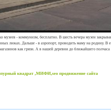
о музеев - коммунизм, бесплатно. В шесть вечера музеи закрыва
нных люках. Дальше - в аэропорт, проводить маму на родину. В 
магазинов как грязи. А в нашей деревни до ближайшего полчаса 
рпурный квадрат ,МИФИ,seo продвижение сайта