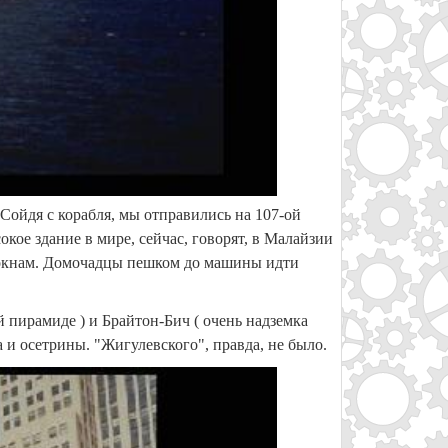
Сойдя с корабля, мы отправились на 107-ой
кое здание в мире, сейчас, говорят, в Малайзии
 к окнам. Домочадцы пешком до машины идти
 пирамиде ) и Брайтон-Бич ( очень надземка
а и осетрины. "Жигулевского", правда, не было.