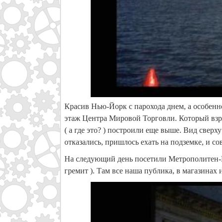
Красив Нью-Йорк с парохода днем, а особенно
этаж Центра Мировой Торговли. Который взрыв
( а где это? ) построили еще выше. Вид све
отказались, пришлось ехать на подземке, и сов
На следующий день посетили Метрополитен-Му
гремит ). Там все наша публика, в магазинах