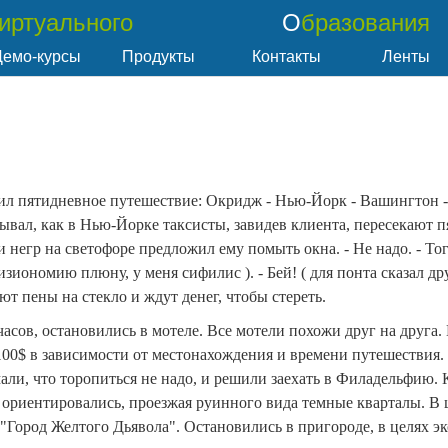
Виртуального
Образования
Демо-курсы
Продукты
Контакты
Ленты
шил пятидневное путешествие: Окридж - Нью-Йорк - Вашингтон 
зывал, как в Нью-Йорке таксисты, завидев клиента, пересекают п
и негр на светофоре предложил ему помыть окна. - Не надо. - Тог
изиономию плюну, у меня сифилис ). - Бей! ( для понта сказал др
ют пены на стекло и ждут денег, чтобы стереть.
часов, остановились в мотеле. Все мотели похожи друг на друга.
 100$ в зависимости от местонахождения и времени путешествия
мали, что торопиться не надо, и решили заехать в Филадельфию. 
м ориентировались, проезжая руинного вида темные кварталы. В 
 "Город Желтого Дьявола". Остановились в пригороде, в целях э