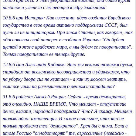
10.8.6 apn Orel: У нее прекратились видения, она сдала курсы
пилотов и улетела с экспедицей к ядру галактики
10.8.6 apn Историк: Как известно, идею создания Еврейского
государства в свое время активно поддерживал СССР, был
чуть ли не инициатором. При этом Сталин, как говорят, так
обосновывал свой интерес в создании Израиля: "Он будет
щепкой в жопе арабского мира, а мы будем ее поворачивать".
Только поворачивают ее теперь другие.
12.8.6 rian Александр Кабаков: Это мы веками томимся духом,
страдаем от вселенского несовершенства и удивляемся, что
на уборку двора сил не хватает - а как их может хватить,
если все ушли на размышления о вечном и страдания?
31.8.6 politcom Алексей Рощин: Сейчас - время демократов,
это очевидно. НАШЕ ВРЕМЯ. Что мешает - отсутствие
денег, власти, народной поддержки? Что? Я скажу. Мешает
только одно: импотенция. И самое печальное, что это не
только проблема тех "демократов". Хрен бы с ними. Если в
итоге Россию "оплодотворят" те, агрессивные (неважно -