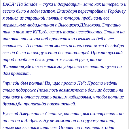
ВАСЯ: На Западе -- скука и деградация-- зато как интересно и
весело было в годы застоя. Благодаря перестройке и Горбачеу
я вышел из страшной пьянки,в которой пребывали все
нормальные люди,начиная с Высоцкого,Шолохова,Страшно
пили в том же КГБ,где велись такие исследования.Сталин на
ниточке проскочил над пропастью,а сколько людей в нее
свалилось... А сталинская модель использования зла для добра
всегда была на вооружении деспотов-царей.Просто русский
народ погибнет без кнута и железной руки,это не
Финляндия,где алкоголикам государство бесплатно бухло на
дом привозит.
"при ебн был полный Пэ, щас просто Пэ": Просто нефть
стала подороже (появилось возможность больше давать на
социалку и отстегивать разным кадыровым, чтобы потише
бузили),да пропаганда поизощренней.
Русский Американец: Статья, канешна, высокопафосная - но
на то он и Андреич. Ну не может он по-другому писать,
кроме как высоким штилем. Однако, по прочтении, один