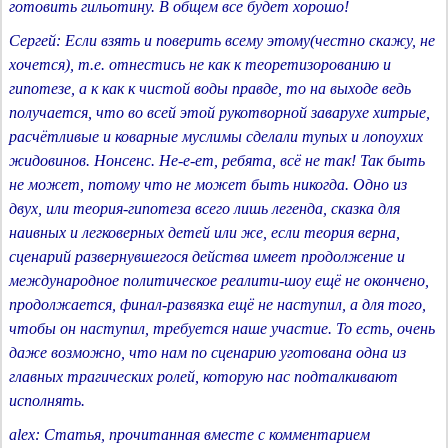
готовить гильотину. В общем все будет хорошо!
Сергей: Если взять и поверить всему этому(честно скажу, не
хочется), т.е. отнестись не как к теоретизорованию и
гипотезе, а к как к чистой воды правде, то на выходе ведь
получается, что во всей этой рукотворной заварухе хитрые,
расчётливые и коварные муслимы сделали тупых и лопоухих
жидовинов. Нонсенс. Не-е-ет, ребята, всё не так! Так быть
не может, потому что не может быть никогда. Одно из
двух, или теория-гипотеза всего лишь легенда, сказка для
наивных и легковерных детей или же, если теория верна,
сценарий развернувшегося действа имеет продолжение и
международное политическое реалити-шоу ещё не окончено,
продолжается, финал-развязка ещё не наступил, а для того,
чтобы он наступил, требуется наше участие. То есть, очень
даже возможно, что нам по сценарию уготована одна из
главных трагических ролей, которую нас подталкивают
исполнять.
alex: Статья, прочитанная вместе с комментарием