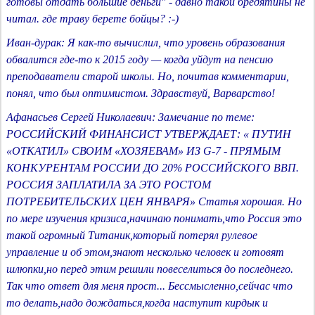
готовы отдать большие деньги" - давно такой бредятины не
читал. где траву берете бойцы? :-)
Иван-дурак: Я как-то вычислил, что уровень образования
обвалится где-то к 2015 году — когда уйдут на пенсию
преподаватели старой школы. Но, почитав комментарии,
понял, что был оптимистом. Здравствуй, Варварство!
Афанасьев Сергей Николаевич: Замечание по теме:
РОССИЙСКИЙ ФИНАНСИСТ УТВЕРЖДАЕТ: « ПУТИН
«ОТКАТИЛ» СВОИМ «ХОЗЯЕВАМ» ИЗ G-7 - ПРЯМЫМ
КОНКУРЕНТАМ РОССИИ ДО 20% РОССИЙСКОГО ВВП.
РОССИЯ ЗАПЛАТИЛА ЗА ЭТО РОСТОМ
ПОТРЕБИТЕЛЬСКИХ ЦЕН ЯНВАРЯ» Статья хорошая. Но
по мере изучения кризиса,начинаю понимать,что Россия это
такой огромный Титаник,который потерял рулевое
управление и об этом,знают несколько человек и готовят
шлюпки,но перед этим решили повеселиться до последнего.
Так что ответ для меня прост... Бессмысленно,сейчас что
то делать,надо дождаться,когда наступит кирдык и