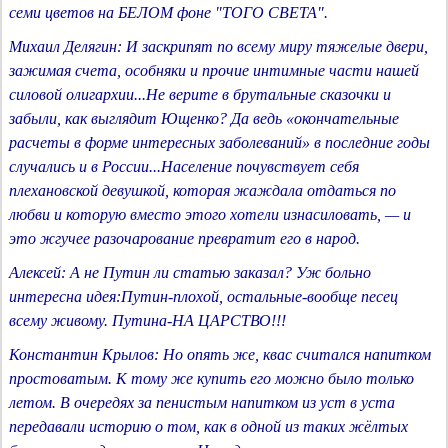
семи цветов на БЕЛОМ фоне "ТОГО СВЕТА".
Михаил Делягин: И заскрипят по всему миру тяжелые двери,
зажимая счета, особняки и прочие интимные части нашей
силовой олигархии...Не верите в брутальные сказочки и
забыли, как выглядит Ющенко? Да ведь «окончательные
расчеты в форме интересных заболеваний» в последние годы
случались и в России...Население почувствует себя
плехановской девушкой, которая жаждала отдаться по
любви и которую вместо этого хотели изнасиловать, — и
это жгучее разочарование превратит его в народ.
Алексей: А не Путин ли статью заказал? Уж больно
интересна идея:Путин-плохой, остальные-вообще песец
всему живому. Путина-НА ЦАРСТВО!!!
Константин Крылов: Но опять же, квас считался напитком
простоватым. К тому же купить его можно было только
летом. В очередях за пенистым напитком из уст в уста
передавали историю о том, как в одной из таких жёлтых