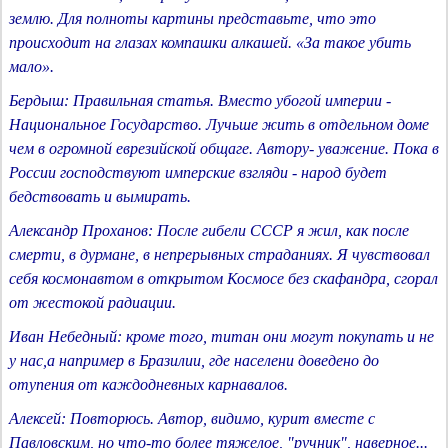
землю. Для полноты картины представьте, что это
происходит на глазах компашки алкашей. «За такое убить
мало».
Бердыш: Правильная статья. Вместо убогой империи -
Национальное Государство. Лучьше жить в отдельном доме
чем в огромной еврезийской общаге. Автору- уважение. Пока в
России господствуют имперские взгляди - народ будет
бедствовать и вымирать.
Александр Проханов: После гибели СССР я жил, как после
смерти, в дурмане, в непрерывных страданиях. Я чувствовал
себя космонавтом в открытом Космосе без скафандра, сгорал
от жестокой радиации.
Иван Небедный: кроме того, титан они могут покупать и не
у нас,а например в Бразилии, где населени доведено до
отупения от каждодневных карнавалов.
Алексей: Повторюсь. Автор, видимо, курит вместе с
Павловским, но что-то более тяжелое, "ручник", наверное...