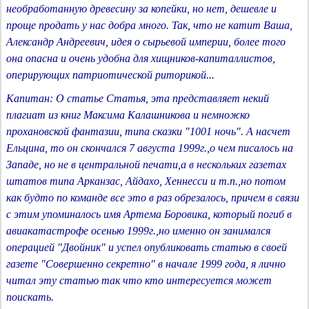
необработанную древесину за копейки, но нет, дешевле и
проще продать у нас добра много. Так, что не катит Ваша,
Александр Андреевич, идея о сырьевой империи, более того
она опасна и очень удобна для хищников-капиталлистов,
оперирующих патриотической риторикой...
Капитан: О статье Статья, эта представляет некий
плагиат из книг Максима Калашникова и немножко
прохановской фантазии, типа сказки "1001 ночь". А насчет
Ельцина, то он скончался 7 августа 1999г.,о чем писалось на
Западе, но не в центральной печати,а в нескольких газетах
штатов типа Арканзас, Айдахо, Хеннесси и т.п.,но потом
как будто по команде все это в раз обрезалось, причем в связи
с этим упоминалось имя Артема Боровика, который погиб в
авиакатастрофе осенью 1999г.,но именно он занимался
операцией "Двойник" и успел опубликовать статью в своей
газете "Совершенно секретно" в начале 1999 года, я лично
читал эту статью так что кто интересуется может
поискать.