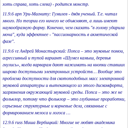
хоть справа, хоть слева) - родится монстр.
11.9.6 apn Ури-Магниту: Гумилев - дядя ученый. Т.е. читал
много. Но теории его ничего не объясняют, а лишь имеют
наукообразную форму. Конечно, чем сказать "в голову ударила
моча", куда эффектнее - "пассионарность в акметической
фазе".
11.9.6 vz Андрей Монастырский: Попса – это звуковые помои,
агрессивный и тупой вариант «Шумел камыш, деревья
гнулись», когда варварам дают нажимать на кнопки ставших
широко доступными электронных устройств… Вообще это
проблема доступности для скотоподобных масс электронной
звуковой аппаратуры и вытекающего из этого дискомфорта,
загрязнения окружающей звуковой среды. Попса – это же не
фольклор, потому что фольклор – это глубинные проработки,
серьезные структурные и корневые дела, связанные с
формированием мелоса и логоса …
12.9.6 russ Миша Вербицкий: Многие не любят академика