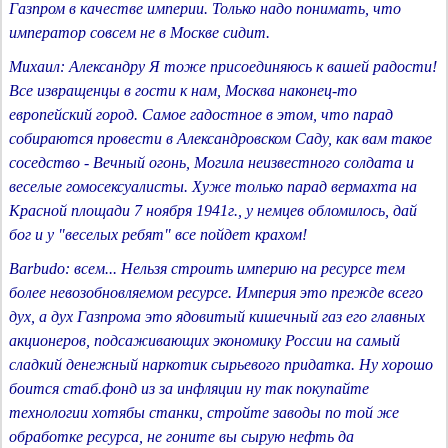
Газпром в качестве империи. Только надо понимать, что
император совсем не в Москве сидит.
Михаил: Александру Я тоже присоединяюсь к вашей радости!
Все извращенцы в гости к нам, Москва наконец-то
европейский город. Самое гадостное в этом, что парад
собираются провести в Александровском Саду, как вам такое
соседство - Вечный огонь, Могила неизвестного солдата и
веселые гомосексуалисты. Хуже только парад вермахта на
Красной площади 7 ноября 1941г., у немцев обломилось, дай
бог и у "веселых ребят" все пойдет крахом!
Barbudo: всем... Нельзя строить империю на ресурсе тем
более невозобновляемом ресурсе. Империя это прежде всего
дух, а дух Газпрома это ядовитый кишечный газ его главных
акционеров, подсаживающих экономику России на самый
сладкий денежный наркотик сырьевого придатка. Ну хорошо
боится стаб.фонд из за инфляции ну так покупайте
технологии хотябы станки, стройте заводы по той же
обработке ресурса, не гоните вы сырую нефть да