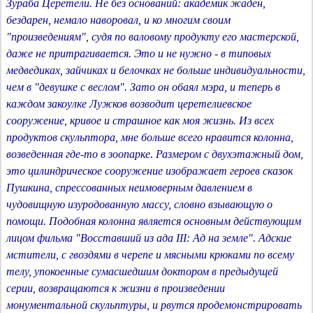
Зураба Церетели. Не без оснований: академик жаден,
бездарен, немало наворовал, и ко многим своим
"произведениям", судя по валовому продукту его мастерской,
даже не притрагивается. Это и не нужно - в типовых
медведиках, зайчиках и белочках не больше индивидуальности,
чем в "девушке с веслом". Зато он обаял мэра, и теперь в
каждом закоулке Лужков возводит церетелиевское
сооружение, кривое и страшное как моя жизнь. Из всех
продуктов скульптора, мне больше всего нравится колонна,
возведенная где-то в зоопарке. Размером с двухэтажный дом,
это цилиндрическое сооружение изображает героев сказок
Пушкина, спрессованных неимоверным давлением в
чудовищную изуродованную массу, словно взывающую о
помощи. Подобная колонна является основным действующим
лицом фильма "Восставший из ада III: Ад на земле". Адские
мстители, с гвоздями в черепе и мясными крюками по всему
телу, упокоенные сумасшедшим доктором в предыдущей
серии, возвращаются к жизни в произведении
монументальной скульптуры, и рвутся продемонстрировать