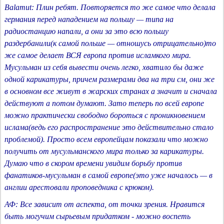
Balamut: Плин ребят. Повторяется то же самое что делала
германия перед нападением на польшу — типа на
радиостанцию напали, а они за это всю польшу
раздербанили(к самой польше — отношусь отрицательно)то
же самое делает ВСЯ европа против исламкого мира.
Мусульман из себя вывести очень легко, хватило бы даже
одной карикатуры, причем размерами два на три см, они же
в основном все живут в жарских странах а значит и сначала
действуют а потом думают. Зато теперь по всей европе
можно практически свободно бороться с проникновением
ислама(ведь его распространение это действительно стало
проблемой). Просто всем европейцам показали что можно
получить от мусульманского мира только за карикатуры.
Думаю что в скором времени увидим борьбу против
фанатиков-мусульман в самой европе(это уже началось — в
англии арестовали проповедника с крюком).
АФ: Все зависит от аспекта, от точки зрения. Нравится
быть могучим сырьевым придатком - можно воспеть