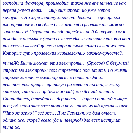
господина Фактора, производит такое же впечатление как
первая рюмка водки — мир еще стоит но уже готов
качнутся. На хера автору какие то факты — сценарным
планированием и вообще без какой либо реальности можно
заниматься! Смущает правда определенный детерменизм в
исходных посылках (типа если звезды загораются то это кто
то зажег) — вообще то в мире полным полно случайностей.
Которые суть проявления невыявленных закономерностей.
типаЖ: Быть может эти электроны… (Брюсов) С безумной
страстью электроны себя стремятся обсчитать, но жизни
строгие законы элементарным не понять. От их
неистовства процессор такую развивает прыть, и жару
столько, что асессор (коллежский) мог бы чай испить.
Считайтесь, дёргайтесь, деритесь — дороги точной в мире
нет; об этом знал уже тот витязь тому назад премного лет.
"Что ж верно?" всё же… Я не Германн, но дам ответ,
однако же: скорей всего (да и наверно!) для всех наступит
типа ж.