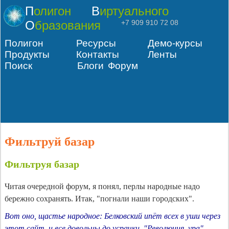
Полигон
Виртуального
Образования
+7 909 910 72 08
Полигон
Ресурсы
Демо-курсы
Продукты
Контакты
Ленты
Поиск
Блоги
Форум
Фильтруй базар
Фильтруя базар
Читая очередной форум, я понял, перлы народные надо
бережно сохранять. Итак, "погнали наши городских".
Вот оно, щастье народное: Белковский ипёт всех в уши через
этот сайт, и все довольны до усрачки. "Революция, ура",