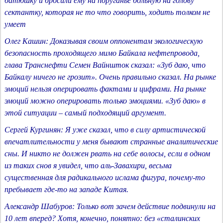
батюшку и бросили ему на поруганье больную на голову
сектантку, которая не то что говорить, ходить толком не
умеет
Олег Кашин: Доказывая своим оппонентам экологическую
безопасность проходящего мимо Байкала нефтепровода,
глава Транснефти Семен Вайншток сказал: «Зуб даю, что
Байкалу ничего не грозит». Очень правильно сказал. На рынке
эмоций нельзя оперировать фактами и цифрами. На рынке
эмоций можно оперировать только эмоциями. «Зуб даю» в
этой ситуации – самый подходящий аргумент.
Сергей Кургинян: Я уже сказал, что в силу артистической
впечатлительности у меня бывают странные аналитические
сны. И никто не должен рвать на себе волосы, если в одном
из таких снов я увидел, что аль-Завахири, весьма
существенная для радикального ислама фигура, почему-то
пребывает где-то на западе Китая.
Александр Шабуров: Только вот зачем действие подвинули на
10 лет вперед? Хотя, конечно, понятно: без «сталинских