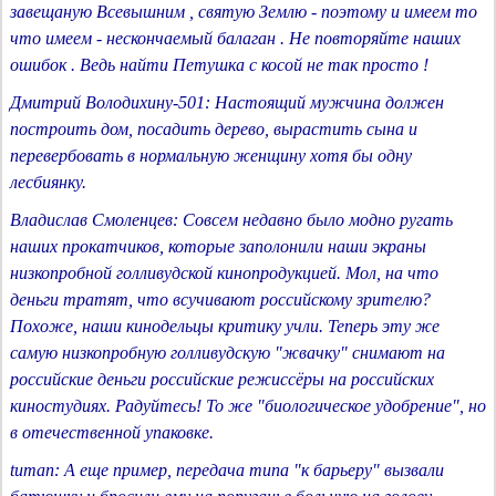
завещаную Всевышним , святую Землю - поэтому и имеем то
что имеем - нескончаемый балаган . Не повторяйте наших
ошибок . Ведь найти Петушка с косой не так просто !
Дмитрий Володихину-501: Настоящий мужчина должен
построить дом, посадить дерево, вырастить сына и
перевербовать в нормальную женщину хотя бы одну
лесбиянку.
Владислав Смоленцев: Совсем недавно было модно ругать
наших прокатчиков, которые заполонили наши экраны
низкопробной голливудской кинопродукцией. Мол, на что
деньги тратят, что всучивают российскому зрителю?
Похоже, наши кинодельцы критику учли. Теперь эту же
самую низкопробную голливудскую "жвачку" снимают на
российские деньги российские режиссёры на российских
киностудиях. Радуйтесь! То же "биологическое удобрение", но
в отечественной упаковке.
tuman: А еще пример, передача типа "к барьеру" вызвали