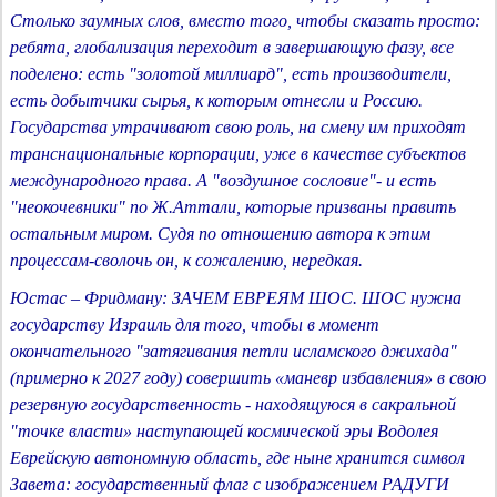
Столько заумных слов, вместо того, чтобы сказать просто:
ребята, глобализация переходит в завершающую фазу, все
поделено: есть "золотой миллиард", есть производители,
есть добытчики сырья, к которым отнесли и Россию.
Государства утрачивают свою роль, на смену им приходят
транснациональные корпорации, уже в качестве субъектов
международного права. А "воздушное сословие"- и есть
"неокочевники" по Ж.Аттали, которые призваны править
остальным миром. Судя по отношению автора к этим
процессам-сволочь он, к сожалению, нередкая.
Юстас – Фридману: ЗАЧЕМ ЕВРЕЯМ ШОС. ШОС нужна
государству Израиль для того, чтобы в момент
окончательного "затягивания петли исламского джихада"
(примерно к 2027 году) совершить «маневр избавления» в свою
резервную государственность - находящуюся в сакральной
"точке власти» наступающей космической эры Водолея
Еврейскую автономную область, где ныне хранится символ
Завета: государственный флаг с изображением РАДУГИ