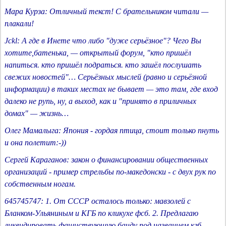
Мара Курза: Отличный текст! С брательником читали —
плакали!
Jckl: А где в Инете что либо "дуже серьёзное"? Чего Вы
хотите,батенька, — открытый форум, "кто пришёл
напиться. кто пришёл подраться. кто зашёл послушать
свежих новостей"… Серьёзных мыслей (равно и серьёзной
информации) в таких местах не бывает — это там, где вход
далеко не рупь, ну, а выход, как и "принято в приличных
домах" — жизнь…
Олег Мамалыга: Япония - гордая птица, стоит только пнуть
и она полетит:-))
Сергей Караганов: закон о финансировании общественных
организаций - пример стрельбы по-македонски - с двух рук по
собственным ногам.
645745747: 1. От СССР осталось только: мавзолей с
Бланком-Ульяниным и КГБ по кликухе фсб. 2. Предлагаю
ликвидировать фашиствуюшую банду под названием кгб,