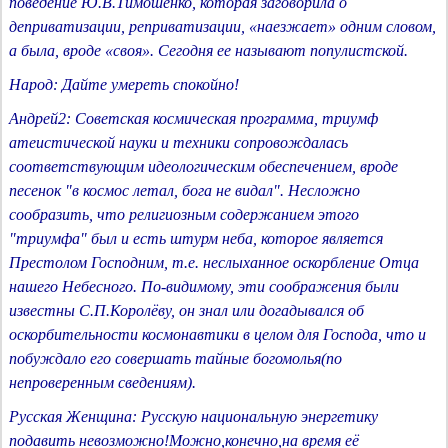
поведение Ю.В.Тимошенко, которая заговорила о
деприватизации, реприватизации, «наезжает» одним словом,
а была, вроде «своя». Сегодня ее называют популистской.
Народ: Дайте умереть спокойно!
Андрей2: Советская космическая программа, триумф
атеистической науки и техники сопровождалась
соответствующим идеологическим обеспечением, вроде
песенок "в космос летал, бога не видал". Несложно
сообразить, что религиозным содержанием этого
"триумфа" был и есть штурм неба, которое является
Престолом Господним, т.е. неслыханное оскорбление Отца
нашего Небесного. По-видимому, эти соображения были
известны С.П.Королёву, он знал или догадывался об
оскорбительности космонавтики в целом для Господа, что и
побуждало его совершать тайные богомолья(по
непроверенным сведениям).
Русская Женщина: Русскую национальную энергетику
подавить невозможно!Можно,конечно,на время её