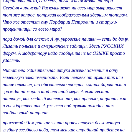
Спрашивал тихо, сам себя, поглаживая лезвие топора.
Сегодня «иранский Раскольников» на весь мир выкрикивает
тот же вопрос, потрясая воображаемым ядерным топором.
Что же ответят ему Порфирии Петровичи и старухи-
процентщицы со всего мира?
пора домой для олексы: А ну, укровские нацики — геть до дому.
Лизать польские и американские задницы. Здесь РУССКИЙ
форум. А модератору надо сообщения не на ЯЗЫКЕ просто
удалять.
Читатель: Удивительная штука жизнь! Заметил я одну
маленькую закономерность. Если человек от армии так или
иначе откосил, то обязательно либерал, социал-дарвинист и
гражданин мира в той или иной мере. А если честно
оттянул, как медный котелок, то, как правило, националист
и государственник. А уж если под пулями походил, так
вообще ярый патриот.
прохожий: Чем раньше элита прочувствует бесконечную
глубину звездного неба, тем меньше страданий придется на