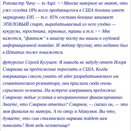
Ротмистр Чачу — to Aspi: <<Многие наверное не знают, что
уже сегодня 18% всего продающегося в США бензина имеет
маркировку Е85 — т.е. 85% состава бензина занимает
ЭТИЛОВЫЙ спирт, вырабатываемый из чего угодно —
кукурузы, тростника, зерновых, травы и т.п.>> Мне
кажется, "фактаж" к вашему посту вы нашли в глубокой
информационной помойке. И любому другому, кто недавно был
в Штатах тоже покажется.
футуролог Сергей Кугушев: Я никогда не забуду ответ Игоря
Смирнова на предложение переехать в США. Когда
американцы смогли узнать об идее разрабатываемого им
семантического резонатора, они прислали сюда очень
серьезного человека. На встрече американец предложил
Смирнову любые условия и неограниченное финансирование.
Знаете, что Смирнов ответил? Смирнов, — сказал он, — это
моя фамилия по матери. А по отцу я Абакумов. Вы что,
думаете, что сын сталинского наркома пойдет вам
помогать? Вот ведь человечище!