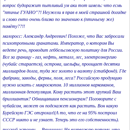
вопрос будоражит пытливый ум аки тот шмель: что есмь
"птичье ГУАНО"?! Неужели я прав в моей страшной догадке
и слово енто очень близко по значению к (птичьему же)
помёту??!!
малоросс: Александр Андреевич! Похоже, что Вас забросали
психотропными гранатами. Император, о котором Вы
ведете речь, проводит геббельсовскую политику для России.
Все за границу - газ, нефть, металл, лес, электроэнергию
(чубайс старается), острова, шельфы, проощает десятки
миллиардов долга, туда же золото и валюту (стабфонд). Где
фабрики, заводы, фермы, поля, леса? Российскую продукцию
нужно искать с микроскопом. 10 миллионов наркоманов,
миллионная депопуляция. Кому растить этот хрупкий Ваш
бриллиантик? Обнищавшим пенсионерам? Поговорите с
чубайсом, может он подскажет как растить. Вон какую
Бурейскую ГЭС отгрохал!(А то, что ее на 95% построил
СССР никто и не узнает. Теперь это его собственность).
русский эстонец — Вешинину: Не возрважаю,потому, что