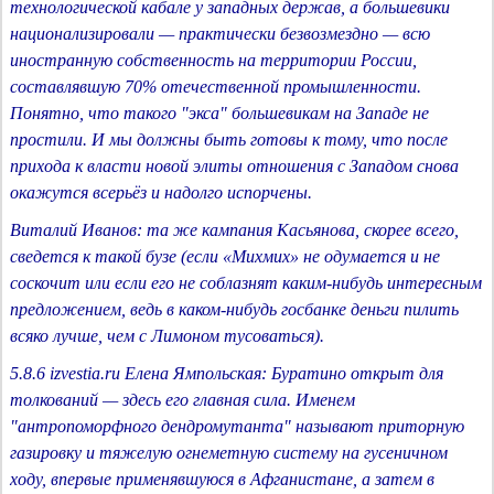
технологической кабале у западных держав, а большевики
национализировали — практически безвозмездно — всю
иностранную собственность на территории России,
составлявшую 70% отечественной промышленности.
Понятно, что такого "экса" большевикам на Западе не
простили. И мы должны быть готовы к тому, что после
прихода к власти новой элиты отношения с Западом снова
окажутся всерьёз и надолго испорчены.
Виталий Иванов: та же кампания Касьянова, скорее всего,
сведется к такой бузе (если «Михмих» не одумается и не
соскочит или если его не соблазнят каким-нибудь интересным
предложением, ведь в каком-нибудь госбанке деньги пилить
всяко лучше, чем с Лимоном тусоваться).
5.8.6 izvestia.ru Елена Ямпольская: Буратино открыт для
толкований — здесь его главная сила. Именем
"антропоморфного дендромутанта" называют приторную
газировку и тяжелую огнеметную систему на гусеничном
ходу, впервые применявшуюся в Афганистане, а затем в