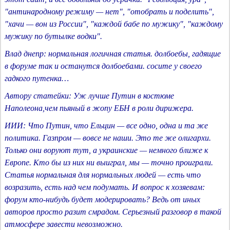
"антинародному режиму — нет", "отобрать и поделить",
"хачи — вон из России", "каждой бабе по мужику", "каждому
мужику по бутылке водки".
Влад днепр: нормальная логичная статья. долбоебы, гадящие
в форуме так и останутся долбоебами. сосите у своего
гадкого путенка…
Автору статейки: Уж лучше Путин в костюме
Наполеона,чем пьяный в жопу ЕБН в роли дирижера.
ИИИ: Что Путин, что Ельцин — все одно, одна и та же
политика. Газпром — вовсе не наши. Это те же олигархи.
Только они воруют тут, а украинские — немного ближе к
Европе. Кто бы из них ни выиграл, мы — точно проиграли.
Статья нормальная для нормальных людей — есть что
возразить, есть над чем подумать. И вопрос к хозяевам:
форум кто-нибудь будет модерировать? Ведь от иных
авторов просто разит смрадом. Серьезный разговор в такой
атмосфере завести невозможно.