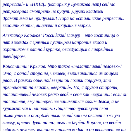
репрессий» и «НКВД» (которых у Булгакова нет) сейчас
ретросериал смотреть не будут. Других кладезей
драматизма не придумали! Пора на «сталинские репрессии»
вводить квоты, лицензии и акцизные марки.
Александр Кабаков: Российский гламур – это гостиница о
пяти звездах с грязным пустырем напротив входа и
охранником в ватной куртке, беседующим с ливрейным
швейцаром.
Константин Крылов: Что такое «талантливый человек»?
Это, с одной стороны, человек, выбивающийся из общего
ряда. В рамках обычной звериной логики социума, это
претендент на власть, «верхний». Но, с другой стороны,
талантливый человек редко ведёт себя как «верхний»: если он
талантлив, ему интереснее заниматься своим делом, а не
куражиться и пановать. Общество чувствует себя
обманутым и оскорблённым: гений как бы делает ложную
заявку, претендует на то, чего не берёт. Короче, он ведёт
себя как человек, которому налили водки, а он выливает её на