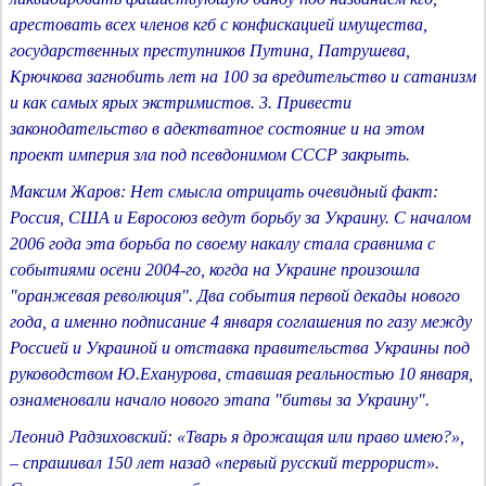
арестовать всех членов кгб с конфискацией имущества,
государственных преступников Путина, Патрушева,
Крючкова загнобить лет на 100 за вредительство и сатанизм
и как самых ярых экстримистов. 3. Привести
законодательство в адектватное состояние и на этом
проект империя зла под псевдонимом СССР закрыть.
Максим Жаров: Нет смысла отрицать очевидный факт:
Россия, США и Евросоюз ведут борьбу за Украину. С началом
2006 года эта борьба по своему накалу стала сравнима с
событиями осени 2004-го, когда на Украине произошла
"оранжевая революция". Два события первой декады нового
года, а именно подписание 4 января соглашения по газу между
Россией и Украиной и отставка правительства Украины под
руководством Ю.Еханурова, ставшая реальностью 10 января,
ознаменовали начало нового этапа "битвы за Украину".
Леонид Радзиховский: «Тварь я дрожащая или право имею?»,
– спрашивал 150 лет назад «первый русский террорист».