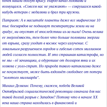
бочек нашли дохлую крысу. Народ качал головами и
возмущался. «Совсем нас не уважают» — сокрушался какой-
нибудь ветеран с медалями и брал три кружки.
Патриот: А в масштабе планеты даже все мифические 10
тыс боезарядов не поднимут температуры земли ни на
градус, ни опустят её впоследствии из-за пыли! Очень велика
ее энергоёмкость, тем более что больше половины энергии
от взрыва, сразу уходит в космос через излучение. С
локальным разрушением городов и гибелью сотен миллионов
людей согласен полностью. И это страшная катастрофа, но
не мы - её зачинщики, а одуревшие от долларов янки и их
хозяева с уолл-стрит. Но природа такого катаклизма даже
не почувствует, може быть вздохнёт свободнее от потери
"золотого миллиарда".
Михаил Делягин: Почему, скажем, победа Великой
Октябрьской социалистической революции означала для нас
такой долгий разрыв с Западом? Потому что в начале ХХ
века наша страна находилась в финансовой и