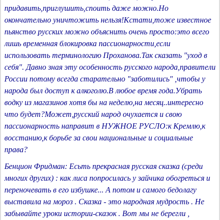
придавить,приглушить,споить даже можно.Но
окончательно уничтожить нельзя!Кстати,тоже известное
пьянство русских можно объяснить очень просто:это всего
лишь временная блокировка пассионарности,если
использовать терминологию Проханова.Так сказать "уход в
себя". Давно зная эту особенность русского народа,правители
России потому всегда старательно "заботились" ,чтобы у
народа был доступ к алкоголю.В любое время года.Убрать
водку из магазинов хотя бы на неделю,на месяц..интересно
что будет?Может,русский народ очухается и свою
пассионарность направит в НУЖНОЕ РУСЛО:к Кремлю,к
восстанию,к борьбе за свои национальные и социальные
права?
Бенцион Фридман: Есьть прекрасная русская сказка (среди
многих других) : как лиса попросилась у зайчика обогреться и
переночевать в его избушке... А потом и самого бедолагу
выставила на мороз . Сказка - это народная мудрость . Не
забывайте уроки истории-сказок . Вот мы не берегли ,