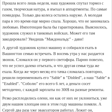
Прошла всего лишь неделя, наш художник спутал тормоз с
газом, творческая натура, и въехал в аппартменты. По самые
помидоры. Только два колеса остались наруже. А молодая
пара в это время еще мирно спала. Хорошо, что не занималась
любовью. Импотенция была бы гарантирована. Выяснилось,
художник служил в танковых войсках. Может его там
закодировали? Увидишь "Макдональдс" - дави!
А другой художник купил машину и собирался ехать в
Вашингтон семью встречать. В восемь утра у нас раздается
звонок. Сломался он у первого светофора. Парню повезло,
что не успел далеко отъехать, и что другая семья туда же
ехала. Когда же через месяц его тачка сломалась повторно,
решили переименовать его "Sable" в "Disbled", а наш "Sable" в
"Enabled". "Соболю" его всего 6 лет, а деньги сосет
методично, с каждой зарплаты по 300$ на разные ремонты.
Резко расплодились олени, ни как от них не уклониться, уже
двум нашим хлопцам они в этом году машины помяли. А
Сергей два раза уже эвакуатором работал. Лежит он,