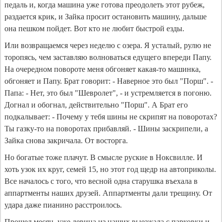
педаль и, когда машина уже готова преодолеть этот рубеж,
раздается крик, и Зайка просит остановить машину, дальше
она пешком пойдет. Вот кто не любит быстрой езды.
Или возвращаемся через неделю с озера. Я усталый, рулю не
торопясь, чем заставляю волноваться едущего впереди Папу.
На очередном повороте меня обгоняет какая-то машинка,
обгоняет и Папу. Брат говорит: - Наверное это был "Порш". -
Папа: - Нет, это был "Шевролет", - и устремляется в погоню.
Догнал и обогнал, действительно "Порш". А Брат его
подкалывает: - Почему у тебя шины не скрипят на поворотах?
Ты газку-то на поворотах прибавляй. - Шины заскрипели, а
Зайка снова закричала. От восторга.
Но богатые тоже плачут. В смысле руские в Ноксвилле. И
хоть узок их круг, семей 15, но этот год щедр на автоприколы.
Все началось с того, что весной одна старушка въехала в
аппартменты наших друзей. Аппартменты дали трещину. От
удара даже пианино расстроилось.
Прошел месяц, уже девица из наших выезжала с парковки и