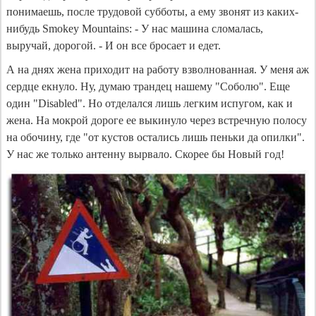
понимаешь, после трудовой субботы, а ему звонят из каких-
нибудь Smokey Mountains: - У нас машина сломалась,
выручай, дорогой. - И он все бросает и едет.
А на днях жена приходит на работу взволнованная. У меня аж
сердце екнуло. Ну, думаю трандец нашему "Соболю". Еще
один "Disabled". Но отделался лишь легким испугом, как и
жена. На мокрой дороге ее выкинуло через встречную полосу
на обочину, где "от кустов остались лишь пеньки да опилки".
У нас же только антенну вырвало. Скорее бы Новый год!