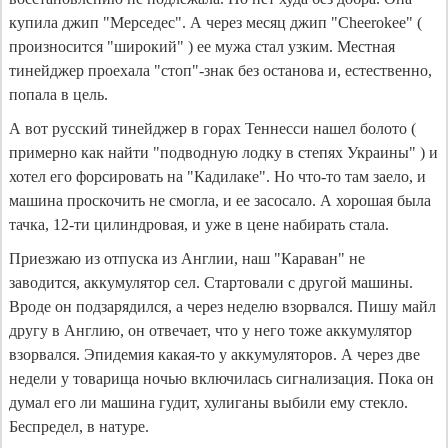
купила джип "Мерседес". А через месяц джип "Cheerokee" (
произносится "широкий" ) ее мужа стал узким. Местная
тинейджер проехала "стоп"-знак без останова и, естественно,
попала в цель.
А вот русский тинейджер в горах Теннесси нашел болото (
примерно как найти "подводную лодку в степях Украины" ) и
хотел его форсировать на "Кадилаке". Но что-то там заело, и
машина проскочить не смогла, и ее засосало. А хорошая была
тачка, 12-ти цилиндровая, и уже в цене набирать стала.
Приезжаю из отпуска из Англии, наш "Караван" не
заводится, аккумулятор сел. Стартовали с другой машины.
Вроде он подзарядился, а через неделю взорвался. Пишу майл
другу в Англию, он отвечает, что у него тоже аккумулятор
взорвался. Эпидемия какая-то у аккумуляторов. А через две
недели у товарища ночью включилась сигнализация. Пока он
думал его ли машина гудит, хулиганы выбили ему стекло.
Беспредел, в натуре.