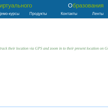
Виртуального
Образования
Демо-курсы
Продукты
Контакты
Ленты
track their location via GPS and zoom in to their present location on 