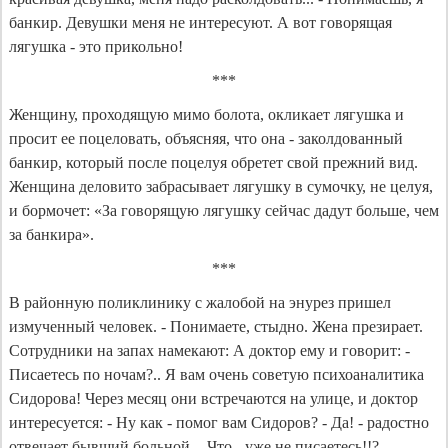
банкир. Девушки меня не интересуют. А вот говорящая
лягушка - это прикольно!
***
Женщину, проходящую мимо болота, окликает лягушка и
просит ее поцеловать, объясняя, что она - заколдованный
банкир, который после поцелуя обретет свой прежний вид.
Женщина деловито забрасывает лягушку в сумочку, не целуя,
и бормочет: «За говорящую лягушку сейчас дадут больше, чем
за банкира».
***
В районную поликлинику с жалобой на энурез пришел
измученный человек. - Понимаете, стыдно. Жена презирает.
Сотрудники на запах намекают: А доктор ему и говорит: -
Писаетесь по ночам?.. Я вам очень советую психоаналитика
Сидорова! Через месяц они встречаются на улице, и доктор
интересуется: - Ну как - помог вам Сидоров? - Да! - радостно
отвечает бывший больной. - Что - уже не писаетесь!!? -