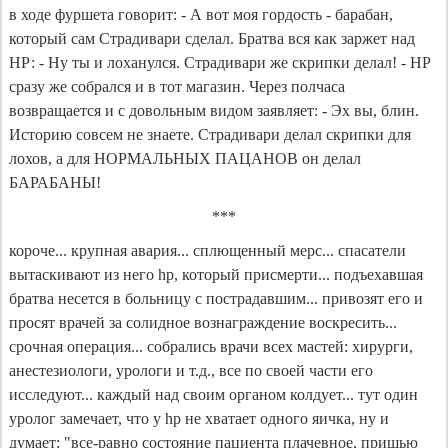
в ходе фуршета говорит: - А вот моя гордость - барабан,
который сам Страдивари сделал. Братва вся как заржет над
НР: - Ну ты и лоханулся. Страдивари же скрипки делал! - НР
сразу же собрался и в тот магазин. Через полчаса
возвращается и с довольным видом заявляет: - Эх вы, блин.
Историю совсем не знаете. Страдивари делал скрипки для
лохов, а для НОРМАЛЬНЫХ ПАЦАНОВ он делал
БАРАБАНЫ!
***
короче... крупная авария... сплющенный мерс... спасатели
вытаскивают из него hр, который присмерти... подъехавшая
братва несется в больницу с пострадавшим... привозят его и
просят врачей за солидное вознаграждение воскресить...
срочная операция... собрались врачи всех мастей: хирурги,
анестезиологи, урологи и т.д., все по своей части его
исследуют... каждый над своим органом колдует... тут один
уролог замечает, что у hр не хватает одного яичка, ну и
думает: "все-равно состояние пациента плачевное, пришью