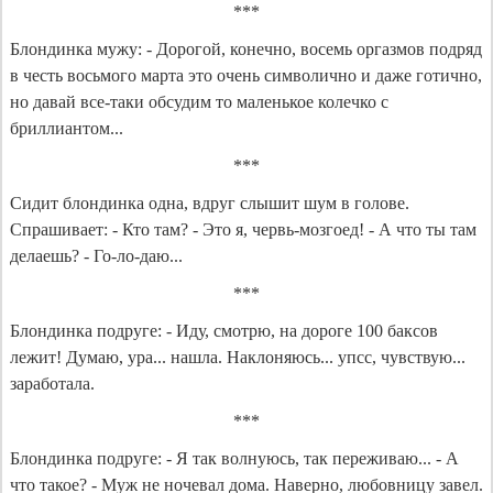
***
Блондинка мужу: - Дорогой, конечно, восемь оргазмов подряд
в честь восьмого марта это очень символично и даже готично,
но давай все-таки обсудим то маленькое колечко с
бриллиантом...
***
Сидит блондинка одна, вдруг слышит шум в голове.
Спрашивает: - Кто там? - Это я, червь-мозгоед! - А что ты там
делаешь? - Го-ло-даю...
***
Блондинка подруге: - Иду, смотрю, на дороге 100 баксов
лежит! Думаю, ура... нашла. Наклоняюсь... упсс, чувствую...
заработала.
***
Блондинка подруге: - Я так волнуюсь, так переживаю... - А
что такое? - Муж не ночевал дома. Наверно, любовницу завел.