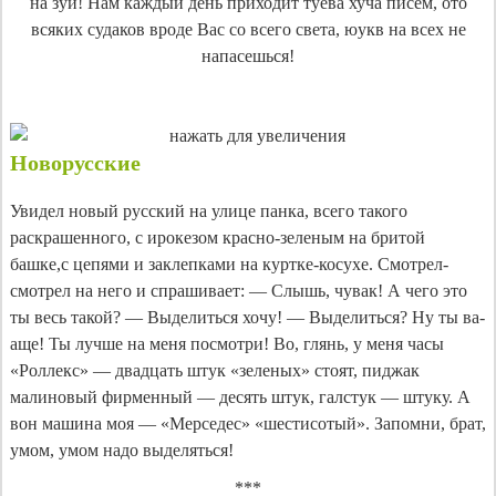
на зуй! Нам каждый день приходит туева хуча писем, ото
всяких судаков вроде Вас со всего света, юукв на всех не
напасешься!
Новорусские
Увидел новый русский на улице панка, всего такого
раскрашенного, с ирокезом красно-зеленым на бритой
башке,с цепями и заклепками на куртке-косухе. Смотрел-
смотрел на него и спрашивает: — Слышь, чувак! А чего это
ты весь такой? — Выделиться хочу! — Выделиться? Ну ты ва-
аще! Ты лучше на меня посмотри! Во, глянь, у меня часы
«Роллекс» — двадцать штук «зеленых» стоят, пиджак
малиновый фирменный — десять штук, галстук — штуку. А
вон машина моя — «Мерседес» «шестисотый». Запомни, брат,
умом, умом надо выделяться!
***