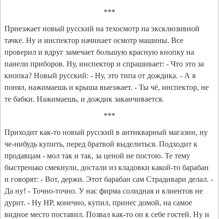
***
Приезжает новый русский на техосмотр на эксклюзивной
тачке. Ну и инспектор начинает осмотр машины. Все
проверил и вдруг замечает большую красную кнопку на
панели приборов. Ну, инспектор и спрашивает: - Что это за
кнопка? Новый русский: - Ну, это типа от дождика. - А я
понял, нажимаешь и крыша выезжает. - Ты чё, инспектор, не
те бабки. Нажимаешь, и дождик заканчивается.
***
Приходит как-то новый русский в антикварный магазин, ну
че-нибудь купить, перед братвой выделиться. Подходит к
продавцам - мол так и так, за ценой не постою. Те тему
быстренько смекнули, достали из кладовки какой-то барабан
и говорят: - Вот, держи. Этот барабан сам Страдивари делал. -
Да ну! - Точно-точно. У нас фирма солидная и клиентов не
дурит. - Ну НР, конечно, купил, принес домой, на самое
видное место поставил. Позвал как-то он к себе гостей. Ну и