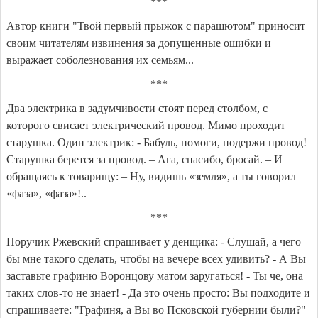
***
Автор книги "Твой первый прыжок с парашютом" приносит
своим читателям извинения за допущенные ошибки и
выражает соболезнования их семьям...
***
Два электрика в задумчивости стоят перед столбом, с
которого свисает электрический провод. Мимо проходит
старушка. Один электрик: - Бабуль, помоги, подержи провод!
Старушка берется за провод. – Ага, спасибо, бросай. – И
обращаясь к товарищу: – Ну, видишь «земля», а ты говорил
«фаза», «фаза»!..
***
Поручик Ржевский спрашивает у денщика: - Слушай, а чего
бы мне такого сделать, чтобы на вечере всех удивить? - А Вы
заставьте графиню Воронцову матом заругаться! - Ты че, она
таких слов-то не знает! - Да это очень просто: Вы подходите и
спрашиваете: "Графиня, а Вы во Псковской губернии были?"