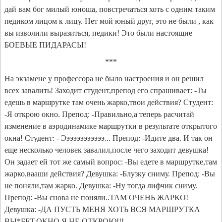
дай вам бог милый юноша, повстречаться хоть с одним таким
педиком лицом к лицу. Нет мой юный друг, это не были , как
вы изволили выразиться, педики! Это были настоящие
БОЕВЫЕ ПИДАРАСЫ!
***
На экзамене у профессора не было настроения и он решил
всех завалить! Заходит студент,препод его спрашивает: -Ты
едешь в маршрутке там очень жарко,твои действия? Студент:
-Я открою окно. Препод: -Правильно,а теперь расчитай
изменение в аэродинамике маршрутки в результате открытого
окна! Студент: - Ээээээээээээ... Препод: -Идите два. И так он
еще несколько человек завалил,после чего заходит девушка!
Он задает ей тот же самый вопрос: -Вы едете в маршрутке,там
жарко,вааши действия? Девушка: -Блузку сниму. Препод: -Вы
не поняли,там жарко. Девушка: -Ну тогда лифчик сниму.
Препод: -Вы снова не поняли..ТАМ ОЧЕНЬ ЖАРКО!
Девушка: -ДА ПУСТЬ МЕНЯ ХОТЬ ВСЯ МАРШРУТКА
ВЫ*БЕТ,ОКНО Я НЕ ОТКРОЮ!!!