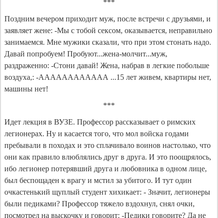
***
Поздним вечером приходит муж, после встречи с друзьями, и
заявляет жене: -Мы с тобой сексом, оказывается, неправильно
занимаемся. Мне мужики сказали, что при этом стонать надо.
Давай попробуем! Пробуют...жена-молчит...муж,
раздраженно: -Стони давай! Жена, набрав в легкие побольше
воздуха,: -АААААААААААА ...15 лет живем, квартиры нет,
машины нет!
***
Идет лекция в ВУЗЕ. Профессор рассказывает о римских
легионерах. Ну и касается того, что мол войска годами
пребывали в походах и это сплачивало воинов настолько, что
они как правило влюблялись друг в друга. И это поощрялось,
ибо легионер потерявший друга и любовника в одном лице,
был беспощаден к врагу и мстил за убитого. И тут один
очкастенький щуплый студент хихикает: - Значит, легионеры
были педиками? Профессор тяжело вздохнул, снял очки,
посмотрел на выскочку и говорит: -Педики говорите? Да не