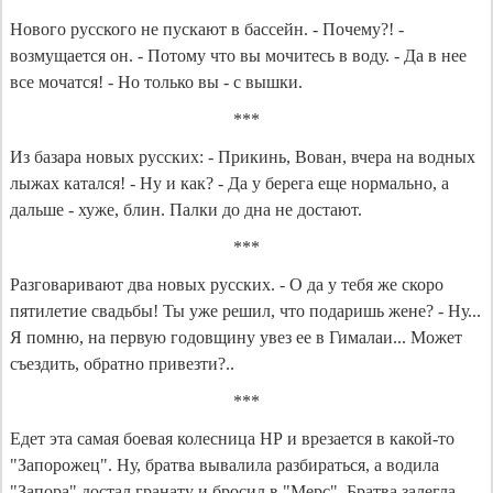
Нового русского не пускают в бассейн. - Почему?! -
возмущается он. - Потому что вы мочитесь в воду. - Да в нее
все мочатся! - Но только вы - с вышки.
***
Из базара новых русских: - Прикинь, Вован, вчера на водных
лыжах катался! - Ну и как? - Да у берега еще нормально, а
дальше - хуже, блин. Палки до дна не достают.
***
Разговаривают два новых русских. - О да у тебя же скоро
пятилетие свадьбы! Ты уже решил, что подаришь жене? - Ну...
Я помню, на первую годовщину увез ее в Гималаи... Может
съездить, обратно привезти?..
***
Едет эта самая боевая колесница НР и врезается в какой-то
"Запорожец". Ну, братва вывалила разбираться, а водила
"Запора" достал гранату и бросил в "Мерс". Братва залегла,