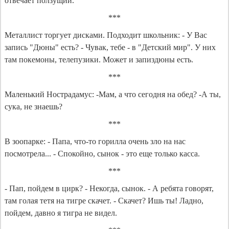
отвечает ползущий.
***
Металлист торгует дисками. Подходит школьник: - У Вас
запись "Дюны" есть? - Чувак, тебе - в "Детский мир". У них
там покемоны, телепузики. Может и запиздюны есть.
***
Маленький Нострадамус: -Мам, а что сегодня на обед? -А ты,
сука, не знаешь?
***
В зоопарке: - Папа, что-то горилла очень зло на нас
посмотрела... - Спокойно, сынок - это еще только касса.
***
- Пап, пойдем в цирк? - Некогда, сынок. - А ребята говорят,
там голая тетя на тигре скачет. - Скачет? Ишь ты! Ладно,
пойдем, давно я тигра не видел.