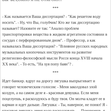
***
- Как называется Ваша диссертация? - "Как решетом воду
носить". - Ну, что Вы, голубчик! Кто же так диссертацию
называет? Назовите ее так: "Анализ проблем
транспортировки вещества в жидком агрегатном состоянии в
сосудах с перфорированным дном". - Профессор, а как
называлась Ваша диссертация? - "Влияние русских народных
музыкальных кнопочных инструментов на развитие
религиозно-философской мысли Росси конца ХVIII начала
ХХ века". - То есть, "На хуя попу баян"? .
***
Идет банкир. вдруг на дорогу лягушка выпрыгивает и
говорит человеческим голосом: - Меня заколдовал злой
колдун, а на самом деле я - красивая девушка. Если меня
поцелуешь, я расколдуюсь и буду твоя. Он молча кладет ее в
карман и идет дальше. Лягушка: - Ты, наверное, не понял! Я -
красивая девушка, меня надо расколдовать... - Понимаешь, я