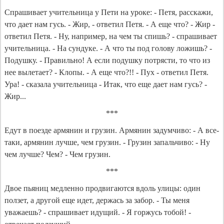
Спрашивает учительница у Пети на уроке: - Петя, расскажи,
что дает нам гусь. - Жир, - ответил Петя. - А еще что? - Жир -
ответил Петя. - Ну, например, на чем ты спишь? - спрашивает
учительница. - На сундуке. - А что ты под голову ложишь? -
Подушку. - Правильно! А если подушку потрясти, то что из
нее вылетает? - Клопы. - А еще что?!! - Пух - ответил Петя.
Ура! - сказала учительница - Итак, что еще дает нам гусь? -
Жир...
***
Едут в поезде армянин и грузин. Армянин задумчиво: - А все-
таки, армянин лучше, чем грузин. - Грузин запальчиво: - Ну
чем лучше? Чем? - Чем грузин.
***
Двое пьяниц медленно продвигаются вдоль улицы: один
ползет, а другой еще идет, держась за забор. - Ты меня
уважаешь? - спрашивает идущий. - Я горжусь тобой! -