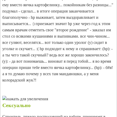
ему вместо яичка картофелинку... покойникам без разницы..."
подумал - сделал... в итоге операция заканчивается
благополучно - hр выживает, затем выздоравливает и
выписывается... :) приезжает значит hр уже через год к этим
самым врачам отметить свое "второе рождение" - заказал им
стол со всякими кушаниями и выпивками. все чин-чином...
все гуляют, веселятся... вот только один уролог (у) сидит в
уголке и скучает... :( hр подходит к нему и спрашивает: (hр): -
а ты чего такой скучный? ведь все же хорошо закончилось?
(у): - да вот понимаешь... виноват я перед тобой... я во время
оперции приши тебе вместо яичка картофелинку... (hр): - б#я!
а я то думаю почему у всех там мандавошки, а у меня
колорадский жук?!
Сексуально
Строитель, тяжело пострадавший на работе, принимает в