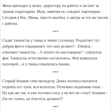
Жена приходит к мужу- директору на работу и застает за
трахом секретарши. Муж, заметив ее, говорит партнерше: -
Сегодня я Вас, Маша, просто выебал, а завтра за это же уволю
с работы.
***
Сидят танкисты у танка и чинят гусеницу. Подлетает тут
добрая фея и спрашивает, что они делают? - Ебемся, -
отвечают танкисты. - А хотите по настоящему? - спросила
фея. Танкисты естественно согласились. Фея взмахнула
палочкой... и у танка отвалилась башня.
***
Старый боцман снял молодуху. Девка полчаса пытается
поднять его член, вся вспотела. Печально поднимая глаза: -
Ну как же так, я уже полчаса сосу, а он все не стоит! Боцман: -
Он не стоять, он блестеть должен!!!
***