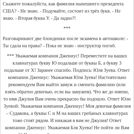
Скажите пожалуйста, как фамилия нынешнего президента
США? - Не знаю. - Подумайте, состоит из трёх букв. - Не
знаю. - Вторая буква У. - Да ладно?!
***
Разговаривают две блондинки после экзамена в автошколе: -
Ты сдала на права? - Пока не знаю - инструктор погиб.
*** Уважаемая компания Джениус! Переместите на ваших
клавиатурах букву Ю подальше от буквы Б, а букву 3
подальше от Х! Заранее спасибо. Подпись: Юля Зуева. Ответ
компании Джениус: Уважаемая Юля Зуева! Настоятельно
рекомендуем Вам выйти замуж и сменить фамилию (или
взять обратно девичью, если вы замужем). Что же до имени,
то имя Джулия Вам очень прекрасно бы подошло. Ответ Юли
Зуевой: Уважаемая компания Джениус! Моя девичья фамилия
– Судакова, а буквы С и М на ваших гребаных клавиатурах
тоже стоят рядом. И никакая я вам не Джулия! Ответ
компании Джениус: Уважаемая Бля Хуева! Не пойти ли Вам