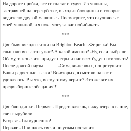
На дороге пробка, все сигналят и гудят. Из машины,
застрявшей на перекрёстке, выходит блондинка и говорит
водителю другой машины: - Посмотрите, что случилось с
моей машиной, а я пока могу за вас побибикать..
***
Две бывшие одесситки на Brighton Beach: -Фирочка! Вы
слышали весь этот ужас?-А какой именно? -Ну, если выбрали
Обаму, так значить придут негры и нас всех будут насиловать!
После долгой паузы............ -Сима,во-первых, попритушите
Ваши радостные глазки! Во-вторых, я смотрю на вас и
удивляюсь. Вы что, всему этому верите? Это же все их
предвыборные обещания!!!..
***
Две блондинки. Первая: - Представляешь, сижу вчера в ванне,
свет вырубили.
Вторая: - Гламурненько!
Первая: - Пришлось свечи по углам поставить...