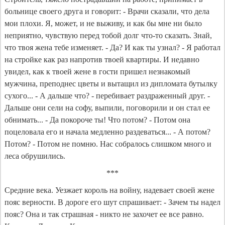
больнице своего друга и говорит: - Врачи сказали, что дела
мои плохи. Я, может, и не выживу, и как бы мне ни было
неприятно, чувствую перед тобой долг что-то сказать. Знай,
что твоя жена тебе изменяет. - Да? И как ты узнал? - Я работал
на стройке как раз напротив твоей квартиры. И недавно
увидел, как к твоей жене в гости пришел незнакомый
мужчина, преподнес цветы и вытащил из дипломата бутылку
сухого... - А дальше что? - перебивает раздраженный друг. -
Дальше они сели на софу, выпили, поговорили и он стал ее
обнимать... - Да покороче ты! Что потом? - Потом она
поцеловала его и начала медленно раздеваться... - А потом?
Потом? - Потом не помню. Нас собралось слишком много и
леса обрушились.
***
Средние века. Уезжает король на войну, надевает своей жене
пояс верности. В дороге его шут спрашивает: - Зачем ты надел
пояс? Она и так страшная - никто не захочет ее все равно.