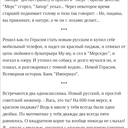
"Мерс" сгорел, "Запор" уехал... Через некоторое время
старший поднимает голову и тихо так говорит: - Не, пацаны,
вы прикиньте, в натуре, а че он с лохами делает...
***
Решил как-то Герасим стать новым русским и купил себе
мобильный телефон, и надел он красный пиджак, и отвязал от
цепи любимого бультерьера Му-му, и сел в "Мерседес", и
поехал к озеру. И утопил он собаку, и долго мучался он, и
плакал, и разговаривал с темной водою... Немой Герасим.
Всемирная история. Банк "Империал".
***
Встречаются два одноклассника. Новый русский, и простой
советский инженер. - Вась, это ты? На 600-том мерсе, в
красном пиджаке? Ведь в школе у тебя всегда были одни
двойки. По математике у тебя дважды два всегда пяти
равнялось. О квадратном корне ты вообще никогда не слыхал!
Я - школу с медалью, институт с красным дипломом (смотрит