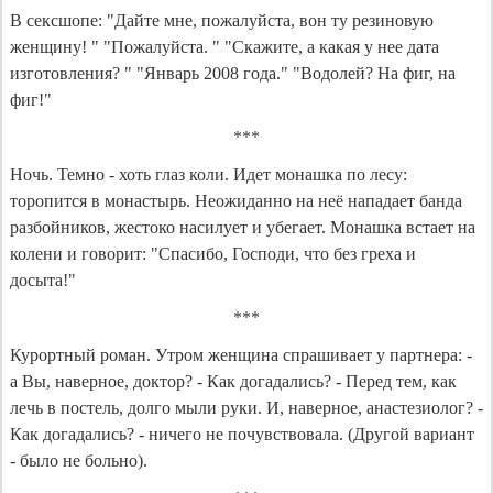
В сексшопе: "Дайте мне, пожалуйста, вон ту резиновую
женщину! " "Пожалуйста. " "Скажите, а какая у нее дата
изготовления? " "Январь 2008 года." "Водолей? На фиг, на
фиг!"
***
Ночь. Темно - хоть глаз коли. Идет монашка по лесу:
торопится в монастырь. Неожиданно на неё нападает банда
разбойников, жестоко насилует и убегает. Монашка встает на
колени и говорит: "Спасибо, Господи, что без греха и
досыта!"
***
Курортный роман. Утром женщина спрашивает у партнера: -
а Вы, наверное, доктор? - Как догадались? - Перед тем, как
лечь в постель, долго мыли руки. И, наверное, анастезиолог? -
Как догадались? - ничего не почувствовала. (Другой вариант
- было не больно).