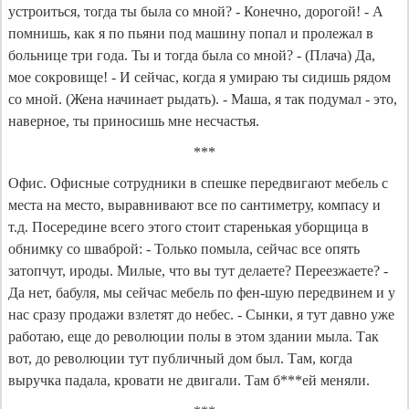
устроиться, тогда ты была со мной? - Конечно, дорогой! - А
помнишь, как я по пьяни под машину попал и пролежал в
больнице три года. Ты и тогда была со мной? - (Плача) Да,
мое сокровище! - И сейчас, когда я умираю ты сидишь рядом
со мной. (Жена начинает рыдать). - Маша, я так подумал - это,
наверное, ты приносишь мне несчастья.
***
Офис. Oфисные сотрудники в спешке передвигают мебель с
места на место, выравнивают все по сантиметру, компасу и
т.д. Посередине всего этого стоит старенькая уборщица в
обнимку со шваброй: - Только помыла, сейчас все опять
затопчут, ироды. Милые, что вы тут делаете? Переезжаете? -
Да нет, бабуля, мы сейчас мебель по фен-шую передвинем и у
нас сразу продажи взлетят до небес. - Сынки, я тут давно уже
работаю, еще до революции полы в этом здании мыла. Так
вот, до революции тут публичный дом был. Там, когда
выручка падала, кровати не двигали. Там б***ей меняли.