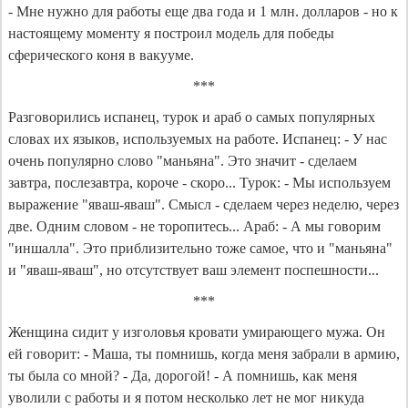
- Мне нужно для работы еще два года и 1 млн. долларов - но к
настоящему моменту я построил модель для победы
сферического коня в вакууме.
***
Разговорились испанец, турок и араб о самых популярных
словах их языков, используeмых на работе. Испанец: - У нас
очень популярно слово "маньяна". Это значит - сделаем
завтра, послезавтра, короче - скоро... Турок: - Мы используем
выражение "яваш-яваш". Смысл - сделаем через неделю, через
две. Одним словом - не торопитесь... Араб: - А мы говорим
"иншалла". Это приблизительно тоже самое, что и "маньяна"
и "яваш-яваш", но отсутствует ваш элемент поспешности...
***
Женщина сидит у изголовья кровати умирающего мужа. Он
ей говорит: - Маша, ты помнишь, когда меня забрали в армию,
ты была со мной? - Да, дорогой! - А помнишь, как меня
уволили с работы и я потом несколько лет не мог никуда