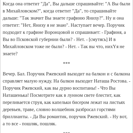
Когда она ответит "Да", Вы дальше спрашивайте: "А Вы были
в Михайловском?", когда ответит "Да", то спрашивайте
дальше: "Так значит Вы знаете графиню Яниху?". Ну и она
ответит: "Нет, Яниху я не знаю". Наступает вечер. Поручик
подходит к графине Воронцовой и спрашивает: - Графиня, а
Вы во Псковской губернии были? - Нет. - [смутясь] И в
Михайловском тоже не были? - Нет. - Так вы что, нихYя не
знаете?
***
Вечер. Бал. Поручик Ржевский выходит на балкон и с балкона
справляет малую нужду. На балкон выходит Наташа Ростова. -
Поручик Ржевский, как вы дурно воспитаны! - Что Вы
Наташенька! Посмотрите как в лунном свете блестит, как
переливается струя, как капельки бисером лежат на листьях
деревьев, траве, словно волшебник разбросал горстями
бриллианты. - Да Вы романтик, поручик Ржевский. - Ну вот,
а то все - пошляк, пошляк.