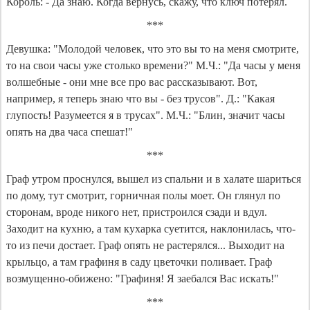
Король: - Да знаю. Когда вернусь, скажу, что ключ потерял.
***
Девушка: "Молодой человек, что это вы то на меня смотрите,
то на свои часы уже столько времени?" М.Ч.: "Да часы у меня
волшебные - они мне все про вас рассказывают. Вот,
например, я теперь знаю что вы - без трусов". Д.: "Какая
глупость! Разумеется я в трусах". М.Ч.: "Блин, значит часы
опять на два часа спешат!"
***
Граф утром проснулся, вышел из спальни и в халате шариться
по дому, тут смотрит, горничная полы моет. Он глянул по
сторонам, вроде никого нет, пристроился сзади и вдул.
Заходит на кухню, а там кухарка суетится, наклонилась, что-
то из печи достает. Граф опять не растерялся... Выходит на
крыльцо, а там графиня в саду цветочки поливает. Граф
возмущенно-обижено: "Графиня! Я заебался Вас искать!"
***