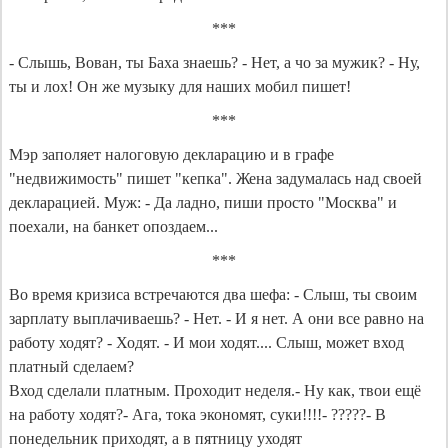
***
- Слышь, Вован, ты Баха знаешь? - Нет, а чо за мужик? - Ну,
ты и лох! Он же музыку для наших мобил пишет!
***
Мэр заполяет налоговую декларацию и в графе
"недвижимость" пишет "кепка". Жена задумалась над своей
декларацией. Муж: - Да ладно, пиши просто "Москва" и
поехали, на банкет опоздаем...
***
Во время кризиса встречаются два шефа: - Слыш, ты своим
зарплату выплачиваешь? - Нет. - И я нет. А они все равно на
работу ходят? - Ходят. - И мои ходят.... Слыш, может вход
платный сделаем?
Вход сделали платным. Проходит неделя.- Ну как, твои ещё
на работу ходят?- Ага, тока экономят, суки!!!!- ?????- В
понедельник приходят, а в пятницу уходят