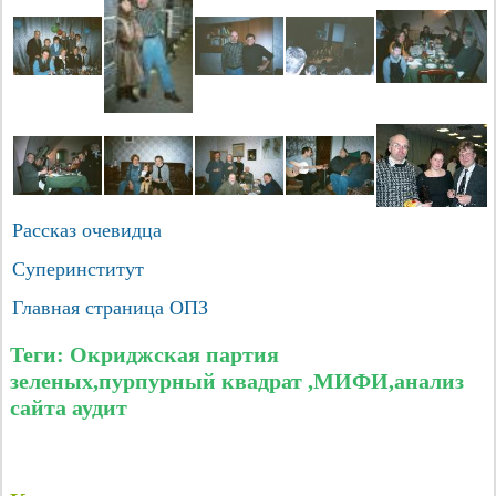
Рассказ очевидца
Суперинститут
Главная страница ОПЗ
Теги: Окриджская партия
зеленых,пурпурный квадрат ,МИФИ,анализ
сайта аудит