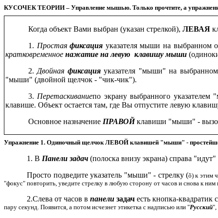
КУСОЧЕК ТЕОРИИ – Управление мышью. Только прочтите, а упражнен
Когда объект Вами выбран (указан стрелкой),
ЛЕВАЯ
к
1.
Простая
фиксация
указателя мыши на выбранном об
кратковременное
нажатие на левую
клавишу мыши
(одиноки
2.
Двойная
фиксация
указателя "мыши" на выбранном 
"мыши" (двойной щелчок - "чик-чик").
3.
Перетаскивание
по экрану выбранного указателем "
клавише. Объект остается там, где Вы отпустите левую клави
Основное назначение
ПРАВОЙ
клавиши "мыши" - выз
Упражнение 1. Одиночный щелчок ЛЕВОЙ клавишей "мыши" - простейше
1. В
Панели
задач
(полоска внизу экрана) справа "идут"
Просто подведите указатель "мыши" - стрелку (
õ
) к этим 
"фокус" повторить, уведите стрелку в любую сторону от часов и снова к ним 
2.Слева от часов в
панели
задач
есть кнопка-квадратик 
пару секунд. Появится, а потом исчезнет этикетка с надписью или "
Русский
",