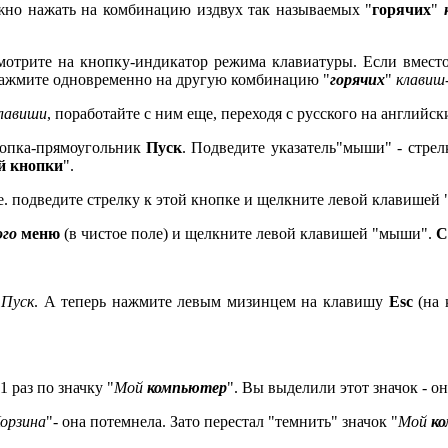
жно нажать на комбинацию издвух так называемых "
горячих
"
отрите на кнопку-индикатор режима клавиатуры. Если вмест
 нажмите одновременно на другую комбинацию "
горячих
"
клавиш
лавиши
, поработайте с ним еще, переходя с русского на английски
нопка-прямоугольник
Пуск
. Подведите указатель"мыши" - стрел
й кнопки
".
е. подведите стрелку к этой кнопке и щелкните левой клавишей
го
меню
(в чистое поле) и щелкните левой клавишей "мыши".
С
е
Пуск
. А теперь нажмите левым мизинцем на клавишу
Esc
(на 
 раз по значку "
Мой
компьютер
". Вы выделили этот значок - о
орзина
"- она потемнела. Зато перестал "темнить" значок "
Мой
ко