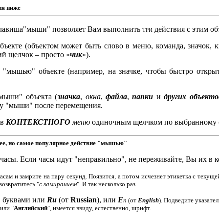
ия ниже
лавиша"мыши" позволяет Вам выполнить
три
действия с этим об
ъекте (объектом может быть слово в меню, команда, значок, к
й щелчок – просто «
чик
»).
"мышью" объекте (например, на значке, чтобы быстро открыт
мыши" объекта (
значка
,
окна
,
файла
,
папки
и
других
объекто
шу "мыши" после перемещения.
ов
КОНТЕКСТНОГО
меню
одиночным щелчком по выбранному о
е, но самое популярное действие "мышью"
 часы. Если часы идут "неправильно", не переживайте, Вы их в 
часам и замрите на пару секунд. Появится, а потом исчезнет этикетка с текущ
возвратитесь "
с замиранием
". И так несколько раз.
с буквами или
Ru
(от
Russian
), или
Е
n
(от
English
). Подведите указате
 или "
Английский
", имеется ввиду, естественно, шрифт.