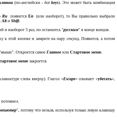
клавиш
(по-английски -
hot
keys
). Это может быть комбинация
о
Ru
появится
Е
n
(или наоборот), то Вы правильно выбрали
-
Alt
и
Shift
.
й и наоборот 5 раз, но останьтесь "
русским
" в конце концов.
ку к этой кнопке и замрите на пару секунд. Появится, а потом
 "мыши". Откроется самое
Главное
или
Стартовое
меню
.
тартовое
меню
закроется.
клавиатуре слева вверху). Глагол «
Escape
» означает «
убегать
»,
н потемнел.
мпьютер
", потому что нельзя, используя только левую клавишу