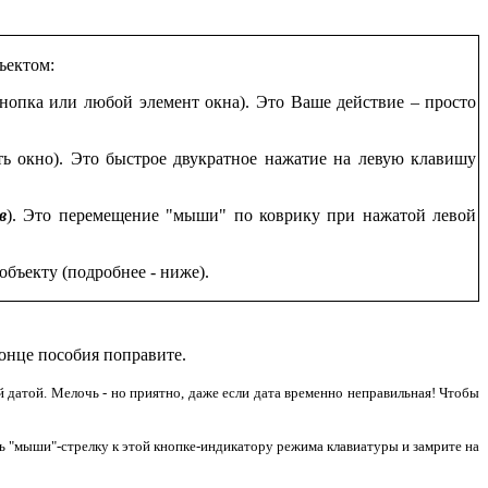
ъектом:
нопка или любой элемент окна). Это Ваше действие – просто
ь окно). Это быстрое двукратное нажатие на левую клавишу
в
). Это перемещение "мыши" по коврику при нажатой левой
бъекту (подробнее - ниже).
конце пособия поправите.
ей датой. Мелочь - но приятно, даже если дата временно неправильная! Чтобы
ль "мыши"-стрелку к этой кнопке-индикатору режима клавиатуры и замрите на