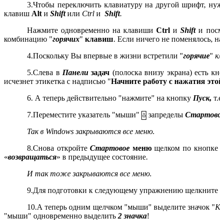
3.Чтобы переключить клавиатуру на другой шрифт, ну
клавиш
Alt
и
Shift
или
Ctrl
и
Shift
.
Нажмите одновременно на клавиши
Ctrl
и
Shift
и посм
комбинацию "
горячих
"
клавиш
. Если ничего не поменялось,
4.Поскольку Вы впервые в жизни встретили "
горячие
"
к
5.Слева в
Панели
задач
(полоска внизу экрана) есть к
исчезнет этикетка с надписью "
Начните работу с нажатия это
6. А теперь действительно "нажмите" на кнопку
Пуск,
т.
7.Переместите указатель "мыши"
запределы
Стартово
õ
Так в Windows закрываются все меню.
8.Снова откройте
Стартовое
меню
щелком по кнопк
«
возвращаться
» в предыдущее состояние.
И так тоже закрываются все меню.
9.Для подготовки к следующему упражнению щелкните 1
10.А теперь одним щелчком "мыши" выделите значок "
К
"мыши" одновременно выделить
2 значка
!